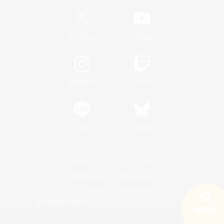
/
X
News
YouTube
Instagram
Twitch
LINE
Bluesky
レーティング制度について
プライバシーポリシー
著作権について
サポートセンター
ライセンス
ルール＆ポリシー
利用者情報の外部送信について
検索する
19件