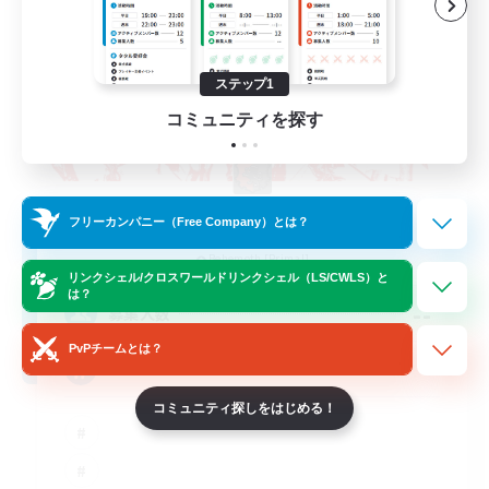
ステップ1
コミュニティを探す
The Rune Knights
フリーカンパニー（Free Company）とは？
追加メンバー募集
Behemoth [Primal]
リンクシェル/クロスワールドリンクシェル（LS/CWLS）と
は？
--
募集人数
PvPチームとは？
Rune
コミュニティ探しをはじめる！