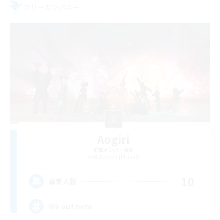
フリーカンパニー
Aogiri
追加メンバー募集
Behemoth [Primal]
10
募集人数
We out here