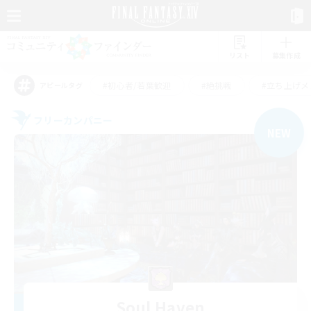
リスト
募集作成
#初心者/若葉歓迎
#絶挑戦
#立ち上げメ
アピールタグ
フリーカンパニー
NEW
Soul Haven