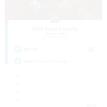
Wild Rose Society
追加メンバー募集
Behemoth [Primal]
15
募集人数
LGBT+/Disability friendly
EN