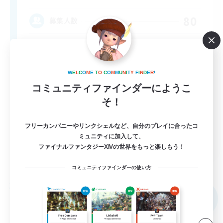
80
募集人数
Anyone welcome!
W
E
L
C
O
M
E
T
O
C
O
M
M
U
N
I
T
Y
F
I
N
D
E
R
!
コミュニティファインダーにようこ
そ！
フリーカンパニーやリンクシェルなど、自分のプレイに合ったコ
ミュニティに加入して、
EN
ファイナルファンタジーXIVの世界をもっと楽しもう！
詳細を見る
募集期間: 2026/09/03 まで
コミュニティファインダーの使い方
フリーカンパニー
NEW