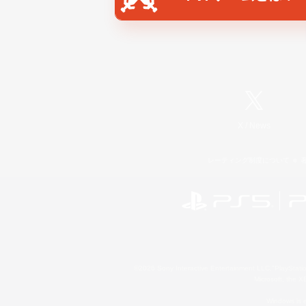
X
/
News
レーティング制度について
©2026 Sony Interactive Entertainment LLC."PlayStation
Microsoft, the 
Windows is e