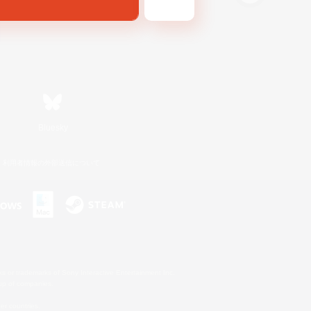
Bluesky
利用者情報の外部送信について
s or trademarks of Sony Interactive Entertainment Inc.
up of companies.
er countries.