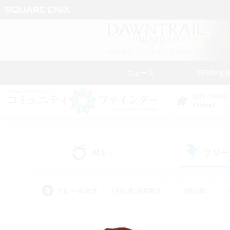
ニュース
FFXIVを
DATA CENTER
Primal
ALL
フリー
(0)
アピールタグ
#初心者/若葉歓迎
#絶挑戦
#なんでも楽しむ
#学生中心
#モブハント
#レベリング
#クリア目指し