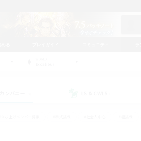
始める
プレイガイド
コミュニティ
ラ
WORLD
Excalibur
カンパニー
LS & CWLS
(0)
(0)
#立ち上げメンバー募集
#零式挑戦
#社会人中心
#極挑戦
#体験歓迎
#ロールプレイ
#ギャザラー中心
#クラフター中
て頑張る
#スクリーンショット撮影
#ミラプリ（ミラージュプリズム