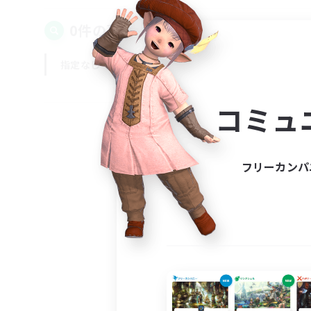
0件の募集が見つかりました！
指定なし
平日
週末
コミュ
フリーカンパ
募