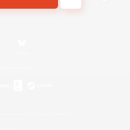
Bluesky
利用者情報の外部送信について
s or trademarks of Sony Interactive Entertainment Inc.
up of companies.
er countries.