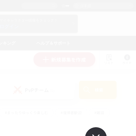
日本語
マイキャラクター情報をチェック！
ログイン
ンキング
ヘルプ＆サポート
新規募集を作成
リスト
ガイド
PvPチーム
検索
(0)
#まったりゆっくり楽しむ
#復帰者歓迎
#雑談
心
#演奏
#トレジャーハント
#ハウジング
）
#プレイヤー主催イベント