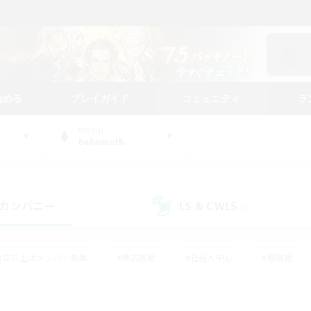
始める
プレイガイド
コミュニティ
ラ
WORLD
Behemoth
カンパニー
LS & CWLS
(0)
(0)
#立ち上げメンバー募集
#零式挑戦
#社会人中心
#極挑戦
#体験歓迎
#ロールプレイ
#ギャザラー中心
#クラフター中
て頑張る
#スクリーンショット撮影
#ミラプリ（ミラージュプリズム