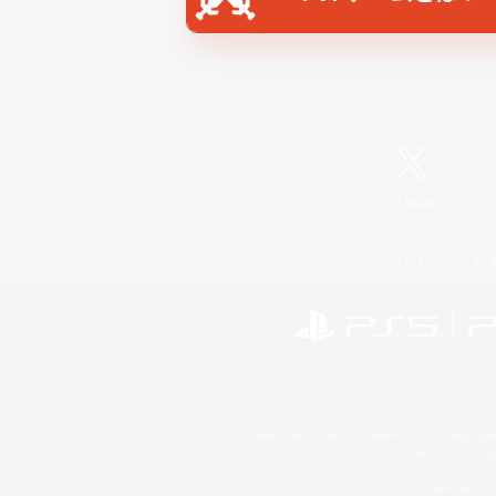
X
/
News
レーティング制度について
©2026 Sony Interactive Entertainment LLC."PlayStation
Microsoft, the 
Windows is e