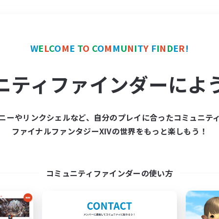
＃クラフター中心
使用言
W
E
L
C
O
M
E
T
O
C
O
M
M
U
N
I
T
Y
F
I
N
D
E
R
!
ニティファインダーによ
ニーやリンクシェルなど、自分のプレイに合ったコミュニテ
ファイナルファンタジーXIVの世界をもっと楽しもう！
募集数 0件
集が見つかりませんでし
コミュニティファインダーの使い方
条件を変えて検索してみるでっす！