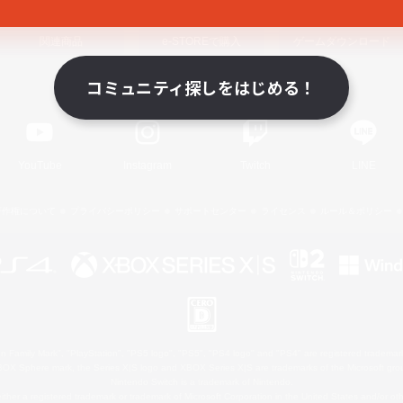
関連商品
e-STOREで購入
ゲームダウンロード
コミュニティ探しをはじめる！
Official Information
YouTube
Instagram
Twitch
LINE
著作権について
プライバシーポリシー
サポートセンター
ライセンス
ルール＆ポリシー
 Family Mark", "PlayStation", "PS5 logo", "PS5", "PS4 logo" and "PS4" are registered trademark
XBOX Sphere mark, the Series X|S logo and XBOX Series X|S are trademarks of the Microsoft gro
Nintendo Switch is a trademark of Nintendo.
ither a registered trademark or trademark of Microsoft Corporation in the United States and/or oth