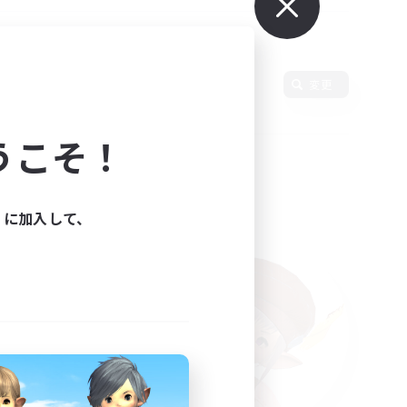
語
変更
うこそ！
ィに加入して、
た。