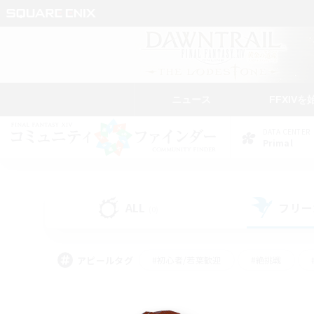
ニュース
FFXIVを
DATA CENTER
Primal
ALL
フリー
(0)
アピールタグ
#初心者/若葉歓迎
#絶挑戦
#なんでも楽しむ
#学生中心
#モブハント
#レベリング
#クリア目指し