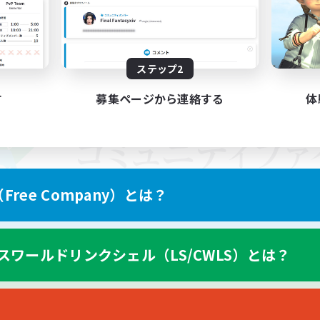
ステップ2
す
募集ページから連絡する
体
ree Company）とは？
スワールドリンクシェル（LS/CWLS）とは？
スマートフォン版へ