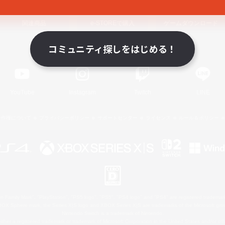
関連商品
e-STOREで購入
ゲームダウンロード
コミュニティ探しをはじめる！
Official Information
YouTube
Instagram
Twitch
LINE
著作権について
プライバシーポリシー
サポートセンター
ライセンス
ルール＆ポリシー
 Family Mark", "PlayStation", "PS5 logo", "PS5", "PS4 logo" and "PS4" are registered trademark
XBOX Sphere mark, the Series X|S logo and XBOX Series X|S are trademarks of the Microsoft gro
Nintendo Switch is a trademark of Nintendo.
ither a registered trademark or trademark of Microsoft Corporation in the United States and/or oth