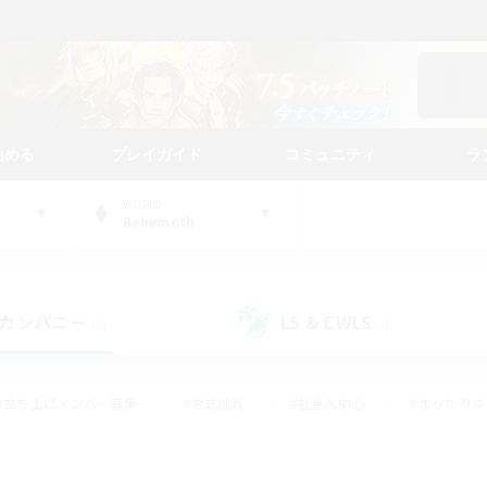
始める
プレイガイド
コミュニティ
ラ
WORLD
Behemoth
カンパニー
LS & CWLS
(0)
(0)
#立ち上げメンバー募集
#零式挑戦
#社会人中心
#まったり
体験歓迎
#クラフター中心
#ロールプレイ
#ギャザラー中心
ージュプリズム）
#スクリーンショット撮影
#クリア目指して頑張る