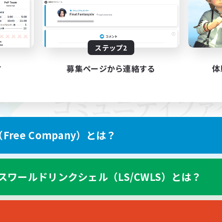
ステップ2
す
募集ページから連絡する
体
ree Company）とは？
スワールドリンクシェル（LS/CWLS）とは？
スマートフォン版へ