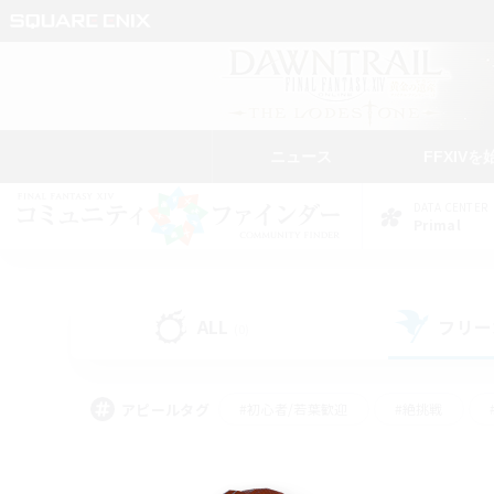
ニュース
FFXIVを
DATA CENTER
Primal
ALL
フリー
(0)
アピールタグ
#初心者/若葉歓迎
#絶挑戦
#学生中心
#なんでも楽しむ
#モブハント
#
#演奏
#ミラプリ（ミラ