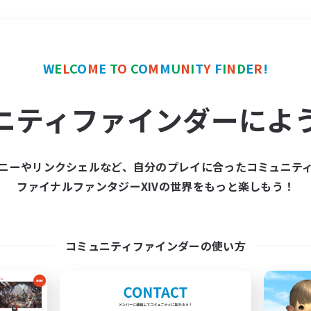
＃トレジャーハント
使用
W
E
L
C
O
M
E
T
O
C
O
M
M
U
N
I
T
Y
F
I
N
D
E
R
!
ニティファインダーによ
ニーやリンクシェルなど、自分のプレイに合ったコミュニテ
ファイナルファンタジーXIVの世界をもっと楽しもう！
募集数 0件
集が見つかりませんでし
コミュニティファインダーの使い方
条件を変えて検索してみるでっす！