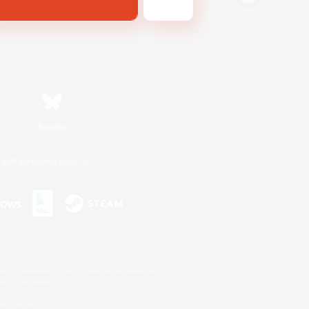
Bluesky
利用者情報の外部送信について
s or trademarks of Sony Interactive Entertainment Inc.
up of companies.
er countries.