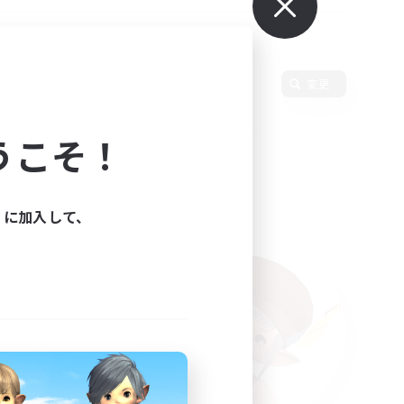
言語
変更
うこそ！
ィに加入して、
た。