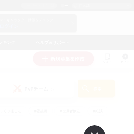
日本語
マイキャラクター情報をチェック！
ログイン
ンキング
ヘルプ＆サポート
新規募集を作成
リスト
ガイド
PvPチーム
検索
(0)
ゆっくり楽しむ
#極挑戦
#復帰者歓迎
#雑談
#ハウジング
#トレジャーハント
#レベリング
#プレイヤー主催イベント