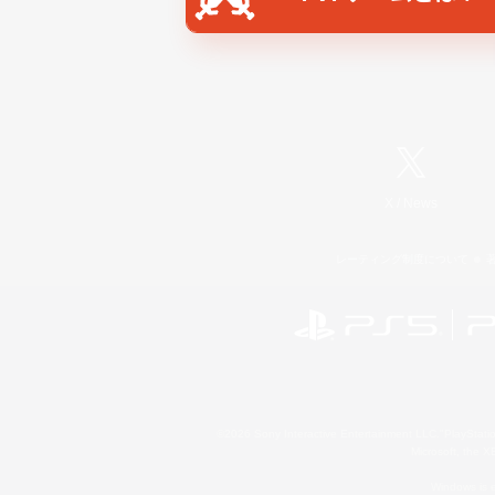
X
/
News
レーティング制度について
©2026 Sony Interactive Entertainment LLC."PlayStation
Microsoft, the 
Windows is e