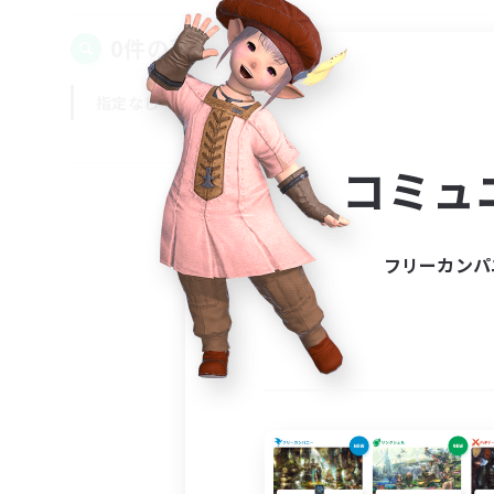
0件の募集が見つかりました！
指定なし
平日
週末
コミュ
フリーカンパ
募