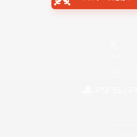
X
/
News
レーティング制度について
©2026 Sony Interactive Entertainment LLC."PlayStation
Microsoft, the 
Windows is e