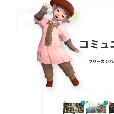
0件の募集が見つかりました！
指定なし
平日
週末
コミュ
フリーカンパ
募