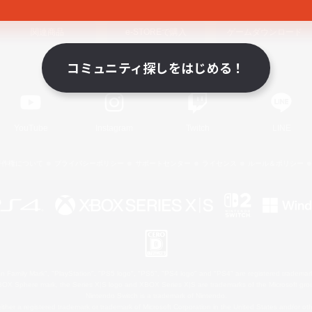
関連商品
e-STOREで購入
ゲームダウンロード
コミュニティ探しをはじめる！
Official Information
YouTube
Instagram
Twitch
LINE
著作権について
プライバシーポリシー
サポートセンター
ライセンス
ルール＆ポリシー
 Family Mark", "PlayStation", "PS5 logo", "PS5", "PS4 logo" and "PS4" are registered trademark
XBOX Sphere mark, the Series X|S logo and XBOX Series X|S are trademarks of the Microsoft gro
Nintendo Switch is a trademark of Nintendo.
ither a registered trademark or trademark of Microsoft Corporation in the United States and/or oth