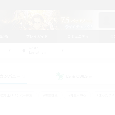
始める
プレイガイド
コミュニティ
ラ
WORLD
Leviathan
カンパニー
LS & CWLS
(0)
(0)
#立ち上げメンバー募集
#零式挑戦
#社会人中心
#まったり
体験歓迎
#クラフター中心
#ロールプレイ
#ギャザラー中心
ージュプリズム）
#スクリーンショット撮影
#クリア目指して頑張る