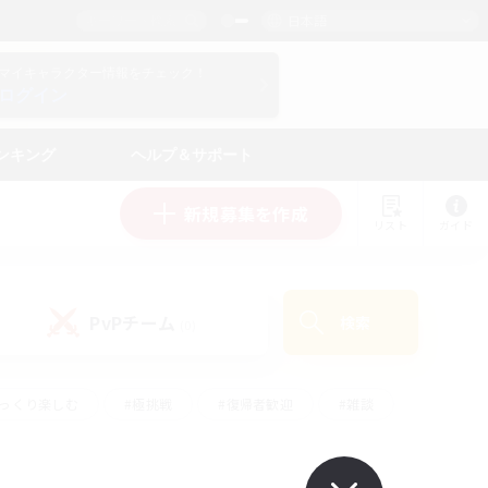
日本語
マイキャラクター情報をチェック！
ログイン
ンキング
ヘルプ＆サポート
新規募集を作成
リスト
ガイド
PvPチーム
検索
(0)
ゆっくり楽しむ
#極挑戦
#復帰者歓迎
#雑談
#ハウジング
#トレジャーハント
#レベリング
#プレイヤー主催イベント