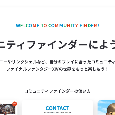
＃ロールプレイ
使用言語
W
E
L
C
O
M
E
T
O
C
O
M
M
U
N
I
T
Y
F
I
N
D
E
R
!
ニティファインダーによ
ニーやリンクシェルなど、自分のプレイに合ったコミュニテ
ファイナルファンタジーXIVの世界をもっと楽しもう！
募集数 0件
集が見つかりませんでし
コミュニティファインダーの使い方
条件を変えて検索してみるでっす！