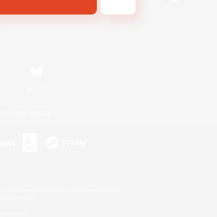
Bluesky
利用者情報の外部送信について
s or trademarks of Sony Interactive Entertainment Inc.
up of companies.
er countries.