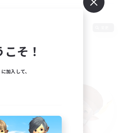
変更
うこそ！
ィに加入して、
た。