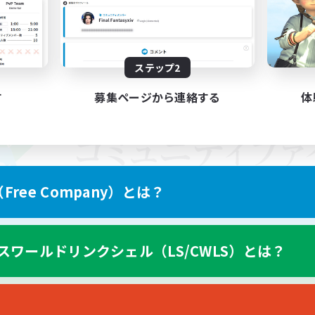
ステップ2
す
募集ページから連絡する
体
ree Company）とは？
スワールドリンクシェル（LS/CWLS）とは？
スマートフォン版へ