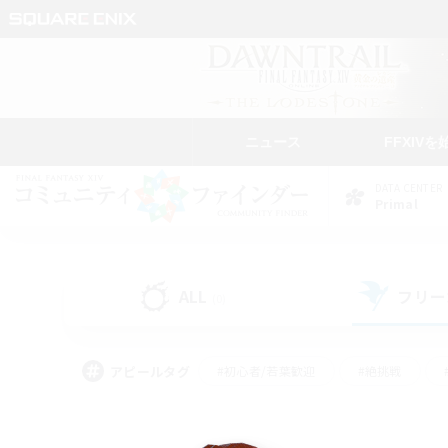
ニュース
FFXIVを
DATA CENTER
Primal
ALL
フリー
(0)
アピールタグ
#初心者/若葉歓迎
#絶挑戦
#学生中心
#なんでも楽しむ
#モブハント
#
#演奏
#ミラプリ（ミラ