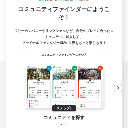
W
E
L
C
O
M
E
T
O
C
O
M
M
U
N
I
T
Y
F
I
N
D
E
R
!
コミュニティファインダーにようこ
そ！
フリーカンパニーやリンクシェルなど、自分のプレイに合ったコ
ミュニティに加入して、
ファイナルファンタジーXIVの世界をもっと楽しもう！
コミュニティファインダーの使い方
パソコン版へ
関連商品
e-STOREで購入
ステップ1
ゲームダウンロード
コミュニティを探す