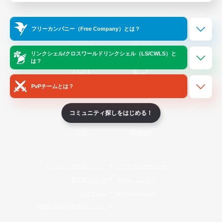
Official Information
フリーカンパニー（Free Company）とは？
/
X
News
YouTube
リンクシェル/クロスワールドリンクシェル（LS/CWLS）と
は？
PvPチームとは？
Instagram
Twitch
コミュニティ探しをはじめる！
LINE
Bluesky
レーティング制度について
プライバシーポリシー
著作権について
サポートセンター
ライセンス
ルール＆ポリシー
利用者情報の外部送信について