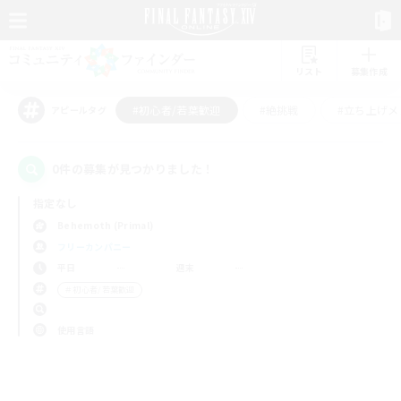
リスト
募集作成
#初心者/若葉歓迎
#絶挑戦
#立ち上げメ
アピールタグ
0件の募集が見つかりました！
指定なし
Behemoth (Primal)
フリーカンパニー
平日
週末
＃初心者/若葉歓迎
使用言語