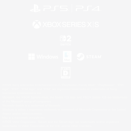
©2026 Sony Interactive Entertainment LLC."PlayStation Family Mark", "PlayStation", "PS5
logo", "PS5", "PS4 logo" and "PS4" are registered trademarks or trademarks of Sony
Interactive Entertainment Inc.
Microsoft, the XBOX Sphere mark, the Series X|S logo and XBOX Series X|S are trademarks
of the Microsoft group of companies.
Nintendo Switch is a trademark of Nintendo.
Windows is either a registered trademark or trademark of Microsoft Corporation in the United
States and/or other countries.
Mac is a trademark of Apple Inc.
©2026 Valve Corporation. Steam and the Steam logo are trademarks and/or registered
trademarks of Valve Corporation in the U.S. and/or other countries.