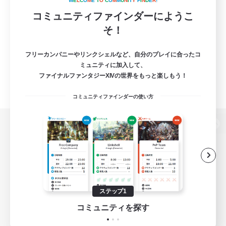
W
E
L
C
O
M
E
T
O
C
O
M
M
U
N
I
T
Y
F
I
N
D
E
R
!
コミュニティファインダーにようこ
そ！
フリーカンパニーやリンクシェルなど、自分のプレイに合ったコ
ミュニティに加入して、
ファイナルファンタジーXIVの世界をもっと楽しもう！
コミュニティファインダーの使い方
パソコン版へ
関連商品
e-STOREで購入
ステップ1
ゲームダウンロード
コミュニティを探す