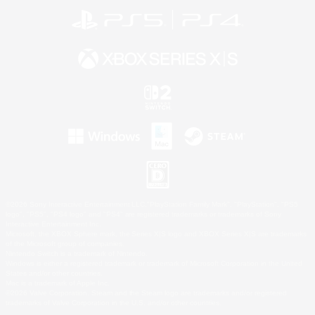
©2026 Sony Interactive Entertainment LLC."PlayStation Family Mark", "PlayStation", "PS5
logo", "PS5", "PS4 logo" and "PS4" are registered trademarks or trademarks of Sony
Interactive Entertainment Inc.
Microsoft, the XBOX Sphere mark, the Series X|S logo and XBOX Series X|S are trademarks
of the Microsoft group of companies.
Nintendo Switch is a trademark of Nintendo.
Windows is either a registered trademark or trademark of Microsoft Corporation in the United
States and/or other countries.
Mac is a trademark of Apple Inc.
©2026 Valve Corporation. Steam and the Steam logo are trademarks and/or registered
trademarks of Valve Corporation in the U.S. and/or other countries.