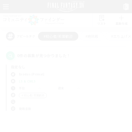
リスト
募集作成
#初心者/若葉歓迎
#絶挑戦
#立ち上げメ
アピールタグ
0件の募集が見つかりました！
指定なし
Exodus (Primal)
LS & CWLS
平日
週末
＃初心者/若葉歓迎
使用言語