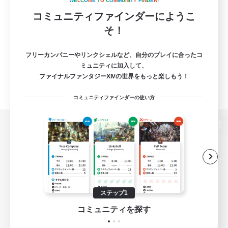
W
E
L
C
O
M
E
T
O
C
O
M
M
U
N
I
T
Y
F
I
N
D
E
R
!
コミュニティファインダーにようこ
そ！
フリーカンパニーやリンクシェルなど、自分のプレイに合ったコ
ミュニティに加入して、
ファイナルファンタジーXIVの世界をもっと楽しもう！
コミュニティファインダーの使い方
パソコン版へ
関連商品
e-STOREで購入
ステップ1
ゲームダウンロード
コミュニティを探す