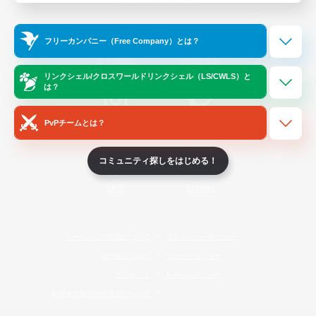
Official Information
フリーカンパニー（Free Company）とは？
/
X
News
YouTube
リンクシェル/クロスワールドリンクシェル（LS/CWLS）と
は？
PvPチームとは？
Instagram
Twitch
コミュニティ探しをはじめる！
LINE
Bluesky
レーティング制度について
プライバシーポリシー
著作権について
サポートセンター
ライセンス
ルール＆ポリシー
利用者情報の外部送信について