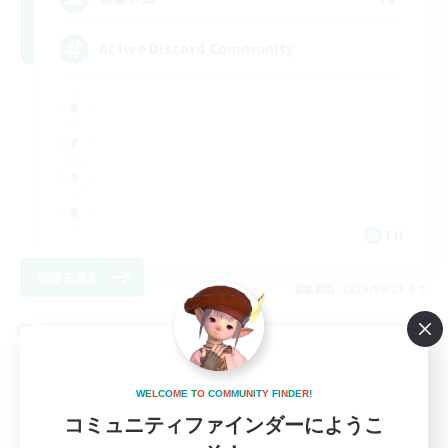
Active Discord Community
EN
詳細を見る
募集期間: 2026/08/23 まで
クロスワールドリンクシェル
W
E
L
C
O
M
E
T
O
C
O
M
M
U
N
I
T
Y
F
I
N
D
E
R
!
コミュニティファインダーにようこ