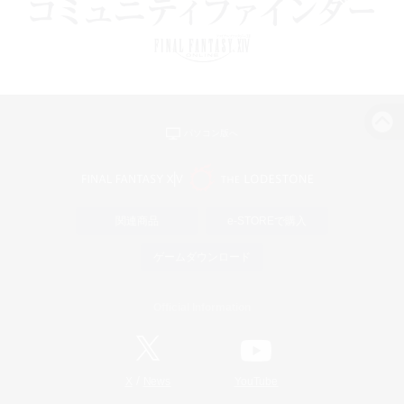
パソコン版へ
関連商品
e-STOREで購入
ゲームダウンロード
Official Information
/
X
News
YouTube