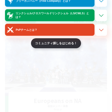
フリーカンパニー（Free Company）とは？
EN
リンクシェル/クロスワールドリンクシェル（LS/CWLS）と
は？
詳細を見る
募集期間: 2026/08/23 まで
PvPチームとは？
クロスワールドリンクシェル
コミュニティ探しをはじめる！
Europeans on NA
追加メンバー募集
Primal