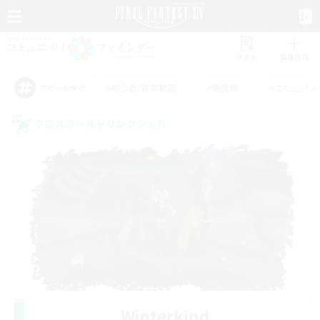
リスト
募集作成
#初心者/若葉歓迎
#絶挑戦
#立ち上げメ
アピールタグ
クロスワールドリンクシェル
Winterkind