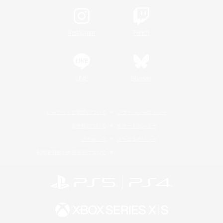
Instagram
Twitch
LINE
Bluesky
レーティング制度について
プライバシーポリシー
著作権について
サポートセンター
ライセンス
ルール＆ポリシー
利用者情報の外部送信について