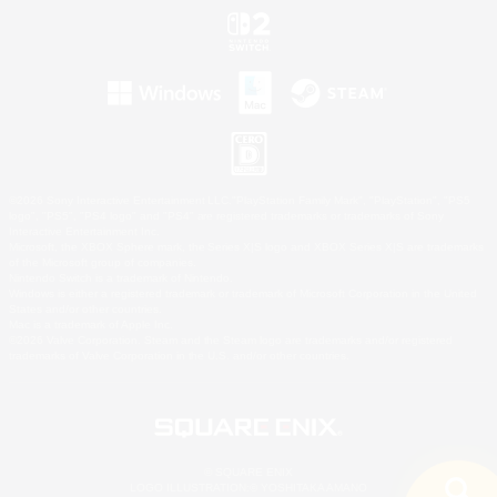
©2026 Sony Interactive Entertainment LLC."PlayStation Family Mark", "PlayStation", "PS5
logo", "PS5", "PS4 logo" and "PS4" are registered trademarks or trademarks of Sony
Interactive Entertainment Inc.
Microsoft, the XBOX Sphere mark, the Series X|S logo and XBOX Series X|S are trademarks
of the Microsoft group of companies.
Nintendo Switch is a trademark of Nintendo.
Windows is either a registered trademark or trademark of Microsoft Corporation in the United
States and/or other countries.
Mac is a trademark of Apple Inc.
©2026 Valve Corporation. Steam and the Steam logo are trademarks and/or registered
trademarks of Valve Corporation in the U.S. and/or other countries.
© SQUARE ENIX
LOGO ILLUSTRATION:© YOSHITAKA AMANO