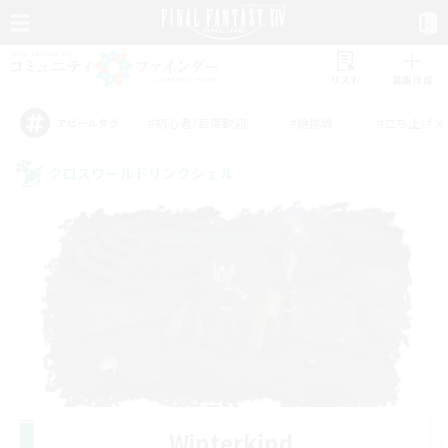
リスト
募集作成
#初心者/若葉歓迎
#絶挑戦
#立ち上げメ
アピールタグ
クロスワールドリンクシェル
Winterkind