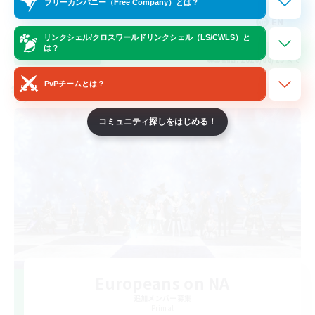
フリーカンパニー（Free Company）とは？
EN
リンクシェル/クロスワールドリンクシェル（LS/CWLS）と
は？
詳細を見る
募集期間: 2026/08/23 まで
PvPチームとは？
クロスワールドリンクシェル
コミュニティ探しをはじめる！
Europeans on NA
追加メンバー募集
Primal