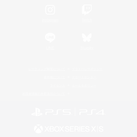
Instagram
Twitch
LINE
Bluesky
レーティング制度について
プライバシーポリシー
著作権について
サポートセンター
ライセンス
ルール＆ポリシー
利用者情報の外部送信について