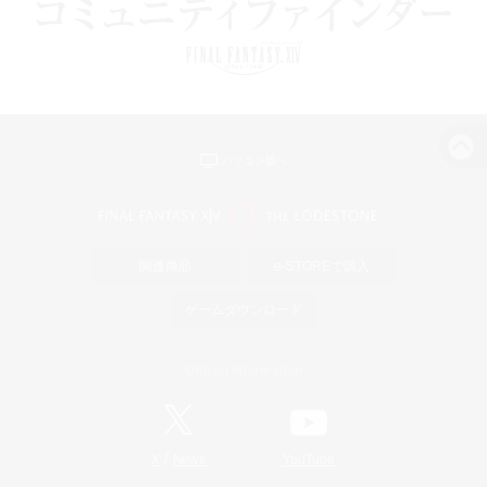
パソコン版へ
関連商品
e-STOREで購入
ゲームダウンロード
Official Information
/
X
News
YouTube