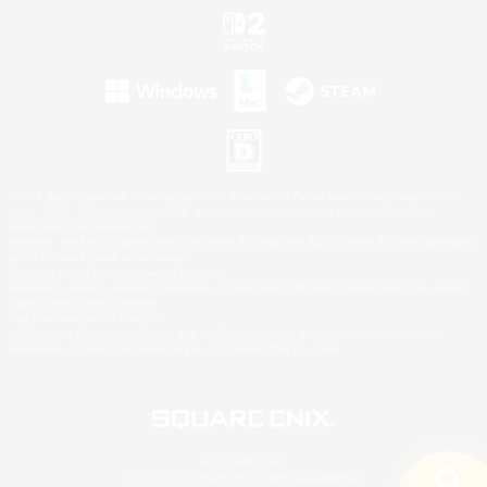
©2026 Sony Interactive Entertainment LLC."PlayStation Family Mark", "PlayStation", "PS5
logo", "PS5", "PS4 logo" and "PS4" are registered trademarks or trademarks of Sony
Interactive Entertainment Inc.
Microsoft, the XBOX Sphere mark, the Series X|S logo and XBOX Series X|S are trademarks
of the Microsoft group of companies.
Nintendo Switch is a trademark of Nintendo.
Windows is either a registered trademark or trademark of Microsoft Corporation in the United
States and/or other countries.
Mac is a trademark of Apple Inc.
©2026 Valve Corporation. Steam and the Steam logo are trademarks and/or registered
trademarks of Valve Corporation in the U.S. and/or other countries.
© SQUARE ENIX
LOGO ILLUSTRATION:© YOSHITAKA AMANO