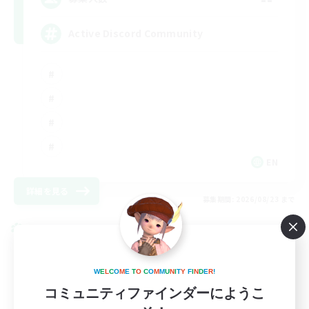
Active Discord Community
EN
詳細を見る
募集期間: 2026/08/23 まで
クロスワールドリンクシェル
W
E
L
C
O
M
E
T
O
C
O
M
M
U
N
I
T
Y
F
I
N
D
E
R
!
コミュニティファインダーにようこ