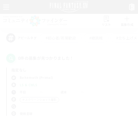
リスト
募集作成
#初心者/若葉歓迎
#絶挑戦
#立ち上げメ
アピールタグ
0件の募集が見つかりました！
指定なし
Behemoth (Primal)
LS & CWLS
平日
週末
＃スクリーンショット撮影
使用言語