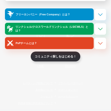
Official Information
フリーカンパニー（Free Company）とは？
/
X
News
YouTube
リンクシェル/クロスワールドリンクシェル（LS/CWLS）と
は？
PvPチームとは？
Instagram
Twitch
コミュニティ探しをはじめる！
LINE
Bluesky
レーティング制度について
プライバシーポリシー
著作権について
サポートセンター
ライセンス
ルール＆ポリシー
利用者情報の外部送信について