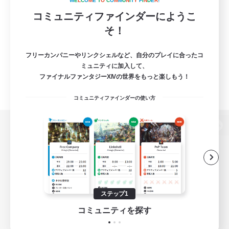
W
E
L
C
O
M
E
T
O
C
O
M
M
U
N
I
T
Y
F
I
N
D
E
R
!
コミュニティファインダーにようこ
そ！
フリーカンパニーやリンクシェルなど、自分のプレイに合ったコ
ミュニティに加入して、
ファイナルファンタジーXIVの世界をもっと楽しもう！
コミュニティファインダーの使い方
パソコン版へ
関連商品
e-STOREで購入
ステップ1
ゲームダウンロード
コミュニティを探す