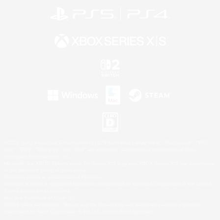
©2026 Sony Interactive Entertainment LLC."PlayStation Family Mark", "PlayStation", "PS5
logo", "PS5", "PS4 logo" and "PS4" are registered trademarks or trademarks of Sony
Interactive Entertainment Inc.
Microsoft, the XBOX Sphere mark, the Series X|S logo and XBOX Series X|S are trademarks
of the Microsoft group of companies.
Nintendo Switch is a trademark of Nintendo.
Windows is either a registered trademark or trademark of Microsoft Corporation in the United
States and/or other countries.
Mac is a trademark of Apple Inc.
©2026 Valve Corporation. Steam and the Steam logo are trademarks and/or registered
trademarks of Valve Corporation in the U.S. and/or other countries.