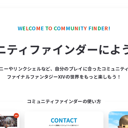
＃モブハント
使用言語
W
E
L
C
O
M
E
T
O
C
O
M
M
U
N
I
T
Y
F
I
N
D
E
R
!
ニティファインダーによ
ニーやリンクシェルなど、自分のプレイに合ったコミュニテ
ファイナルファンタジーXIVの世界をもっと楽しもう！
募集数 0件
集が見つかりませんでし
コミュニティファインダーの使い方
条件を変えて検索してみるでっす！