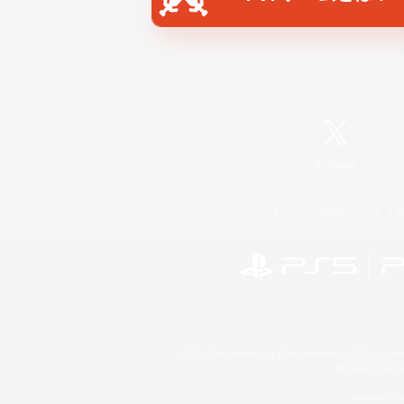
X
/
News
レーティング制度について
©2026 Sony Interactive Entertainment LLC."PlayStation
Microsoft, the 
Windows is e