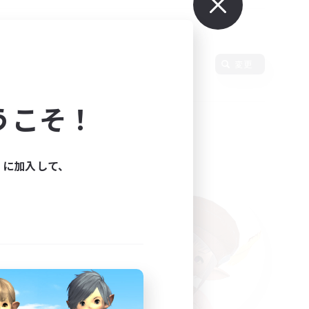
変更
うこそ！
ィに加入して、
た。