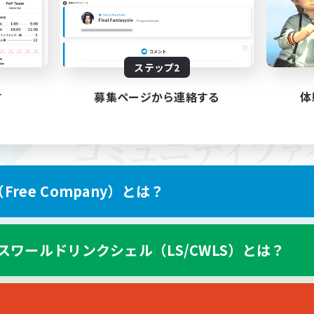
ステップ2
す
募集ページから連絡する
体
ree Company）とは？
スワールドリンクシェル（LS/CWLS）とは？
スマートフォン版へ