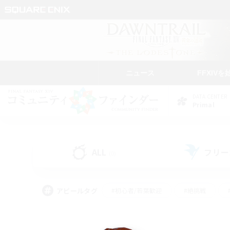
ニュース
FFXIVを
DATA CENTER
Primal
ALL
フリー
(0)
アピールタグ
#初心者/若葉歓迎
#絶挑戦
#モブハント
#なんでも楽しむ
#ロールプ
#ミラプリ（ミラージュプリズム）