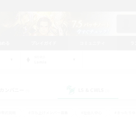
始める
プレイガイド
コミュニティ
ラ
WORLD
Lamia
カンパニー
LS & CWLS
(0)
(0)
#零式挑戦
#立ち上げメンバー募集
#社会人中心
#まったり
レイ
#クラフター中心
#体験歓迎
#ギャザラー中心
#
#スクリーンショット撮影
#ハウジング
#演奏
#クリア目指