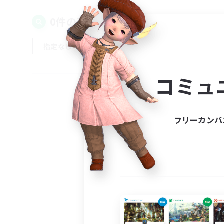
0件の募集が見つかりました！
指定なし
平日
週末
コミュ
フリーカンパ
募