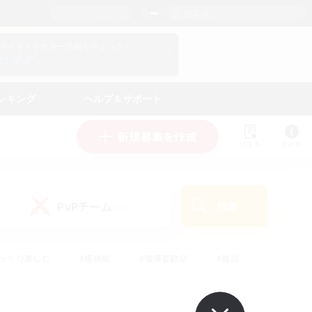
日本語
マイキャラクター情報をチェック！
ログイン
ンキング
ヘルプ＆サポート
新規募集を作成
リスト
ガイド
PvPチーム
検索
(0)
ゆっくり楽しむ
#極挑戦
#復帰者歓迎
#雑談
学生中心
#トレジャーハント
#レベリング
して頑張る
#プレイヤー主催イベント