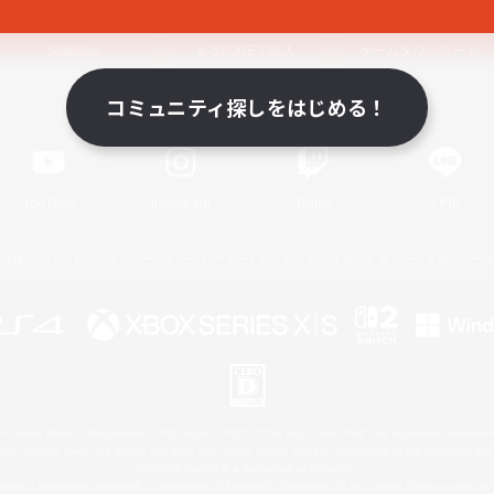
関連商品
e-STOREで購入
ゲームダウンロード
コミュニティ探しをはじめる！
Official Information
YouTube
Instagram
Twitch
LINE
著作権について
プライバシーポリシー
サポートセンター
ライセンス
ルール＆ポリシー
 Family Mark", "PlayStation", "PS5 logo", "PS5", "PS4 logo" and "PS4" are registered trademark
XBOX Sphere mark, the Series X|S logo and XBOX Series X|S are trademarks of the Microsoft gro
Nintendo Switch is a trademark of Nintendo.
ither a registered trademark or trademark of Microsoft Corporation in the United States and/or oth