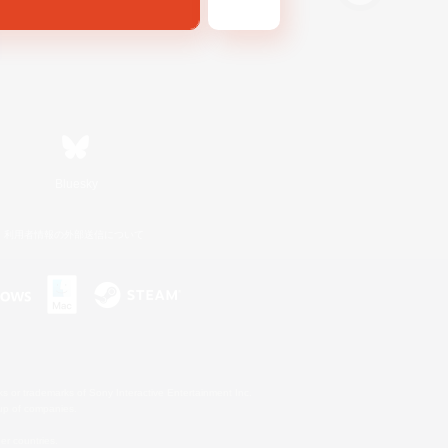
Bluesky
利用者情報の外部送信について
s or trademarks of Sony Interactive Entertainment Inc.
up of companies.
er countries.