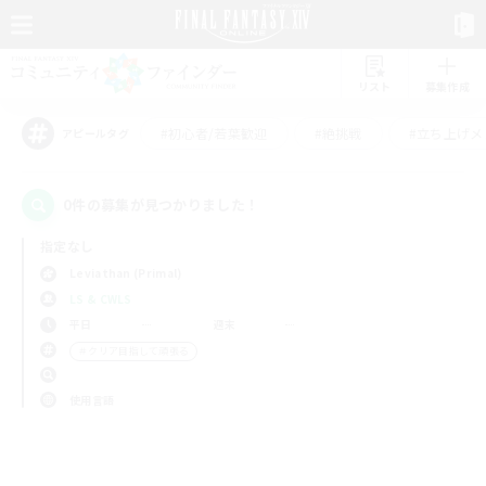
リスト
募集作成
#初心者/若葉歓迎
#絶挑戦
#立ち上げメ
アピールタグ
0件の募集が見つかりました！
指定なし
Leviathan (Primal)
LS & CWLS
平日
週末
＃クリア目指して頑張る
使用言語