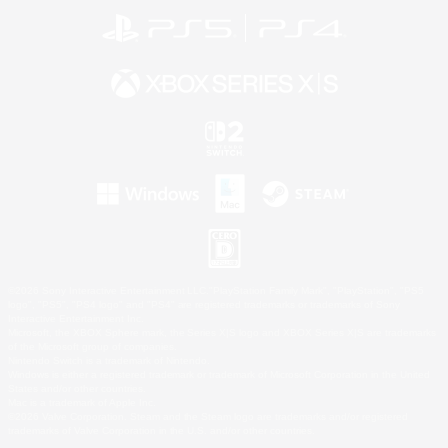
©2026 Sony Interactive Entertainment LLC."PlayStation Family Mark", "PlayStation", "PS5
logo", "PS5", "PS4 logo" and "PS4" are registered trademarks or trademarks of Sony
Interactive Entertainment Inc.
Microsoft, the XBOX Sphere mark, the Series X|S logo and XBOX Series X|S are trademarks
of the Microsoft group of companies.
Nintendo Switch is a trademark of Nintendo.
Windows is either a registered trademark or trademark of Microsoft Corporation in the United
States and/or other countries.
Mac is a trademark of Apple Inc.
©2026 Valve Corporation. Steam and the Steam logo are trademarks and/or registered
trademarks of Valve Corporation in the U.S. and/or other countries.