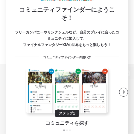
W
E
L
C
O
M
E
T
O
C
O
M
M
U
N
I
T
Y
F
I
N
D
E
R
!
コミュニティファインダーにようこ
そ！
フリーカンパニーやリンクシェルなど、自分のプレイに合ったコ
ミュニティに加入して、
ファイナルファンタジーXIVの世界をもっと楽しもう！
コミュニティファインダーの使い方
パソコン版へ
関連商品
e-STOREで購入
ステップ1
ゲームダウンロード
コミュニティを探す