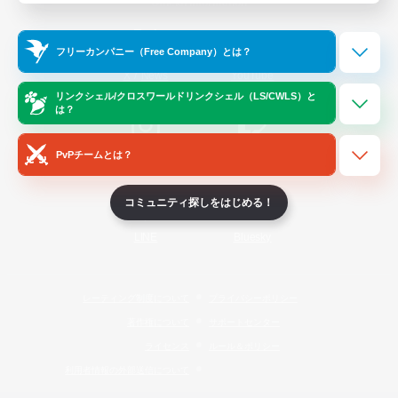
Official Information
フリーカンパニー（Free Company）とは？
/
X
News
YouTube
リンクシェル/クロスワールドリンクシェル（LS/CWLS）と
は？
PvPチームとは？
Instagram
Twitch
コミュニティ探しをはじめる！
LINE
Bluesky
レーティング制度について
プライバシーポリシー
著作権について
サポートセンター
ライセンス
ルール＆ポリシー
利用者情報の外部送信について