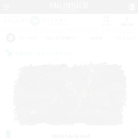
リスト
募集作成
#初心者/若葉歓迎
#絶挑戦
#立ち上げメ
アピールタグ
クロスワールドリンクシェル
Winterkind