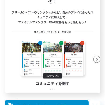
そ！
フリーカンパニーやリンクシェルなど、自分のプレイに合ったコ
ミュニティに加入して、
ファイナルファンタジーXIVの世界をもっと楽しもう！
コミュニティファインダーの使い方
The Old Guards
追加メンバー募集
Primal
100
募集人数
CROWN
ステップ1
コミュニティを探す