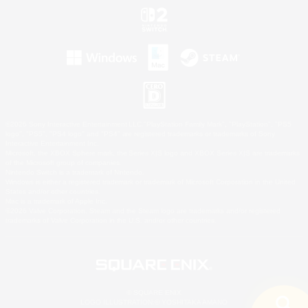
©2026 Sony Interactive Entertainment LLC."PlayStation Family Mark", "PlayStation", "PS5
logo", "PS5", "PS4 logo" and "PS4" are registered trademarks or trademarks of Sony
Interactive Entertainment Inc.
Microsoft, the XBOX Sphere mark, the Series X|S logo and XBOX Series X|S are trademarks
of the Microsoft group of companies.
Nintendo Switch is a trademark of Nintendo.
Windows is either a registered trademark or trademark of Microsoft Corporation in the United
States and/or other countries.
Mac is a trademark of Apple Inc.
©2026 Valve Corporation. Steam and the Steam logo are trademarks and/or registered
trademarks of Valve Corporation in the U.S. and/or other countries.
© SQUARE ENIX
LOGO ILLUSTRATION:© YOSHITAKA AMANO