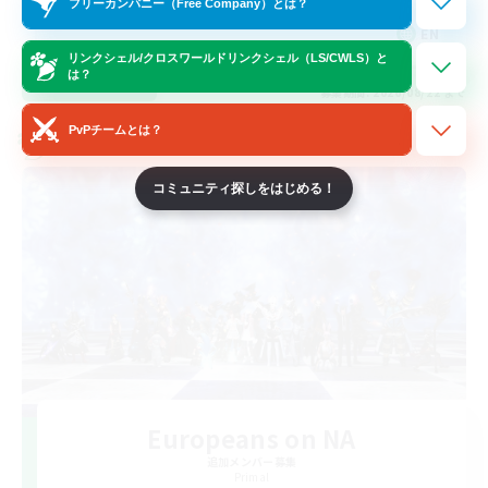
フリーカンパニー（Free Company）とは？
EN
リンクシェル/クロスワールドリンクシェル（LS/CWLS）と
は？
詳細を見る
募集期間: 2026/08/22 まで
PvPチームとは？
クロスワールドリンクシェル
コミュニティ探しをはじめる！
Europeans on NA
追加メンバー募集
Primal