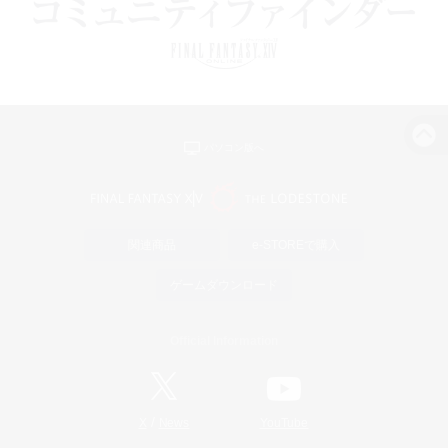
パソコン版へ
関連商品
e-STOREで購入
ゲームダウンロード
Official Information
/
X
News
YouTube