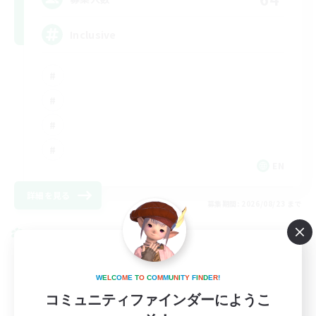
Inclusive
EN
詳細を見る
募集期間: 2026/08/23 まで
クロスワールドリンクシェル
W
E
L
C
O
M
E
T
O
C
O
M
M
U
N
I
T
Y
F
I
N
D
E
R
!
コミュニティファインダーにようこ