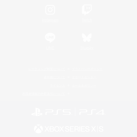
Instagram
Twitch
LINE
Bluesky
レーティング制度について
プライバシーポリシー
著作権について
サポートセンター
ライセンス
ルール＆ポリシー
利用者情報の外部送信について