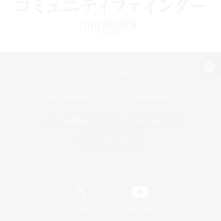
パソコン版へ
関連商品
e-STOREで購入
ゲームダウンロード
Official Information
/
X
News
YouTube