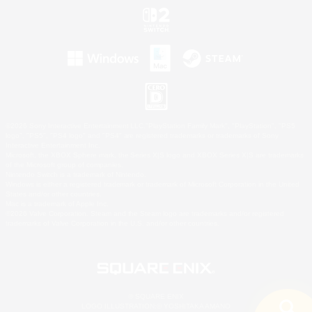
©2026 Sony Interactive Entertainment LLC."PlayStation Family Mark", "PlayStation", "PS5
logo", "PS5", "PS4 logo" and "PS4" are registered trademarks or trademarks of Sony
Interactive Entertainment Inc.
Microsoft, the XBOX Sphere mark, the Series X|S logo and XBOX Series X|S are trademarks
of the Microsoft group of companies.
Nintendo Switch is a trademark of Nintendo.
Windows is either a registered trademark or trademark of Microsoft Corporation in the United
States and/or other countries.
Mac is a trademark of Apple Inc.
©2026 Valve Corporation. Steam and the Steam logo are trademarks and/or registered
trademarks of Valve Corporation in the U.S. and/or other countries.
© SQUARE ENIX
LOGO ILLUSTRATION:© YOSHITAKA AMANO