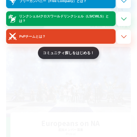
フリーカンパニー（Free Company）とは？
EN
リンクシェル/クロスワールドリンクシェル（LS/CWLS）と
は？
詳細を見る
募集期間: 2026/08/22 まで
PvPチームとは？
クロスワールドリンクシェル
コミュニティ探しをはじめる！
Europeans on NA
追加メンバー募集
Primal