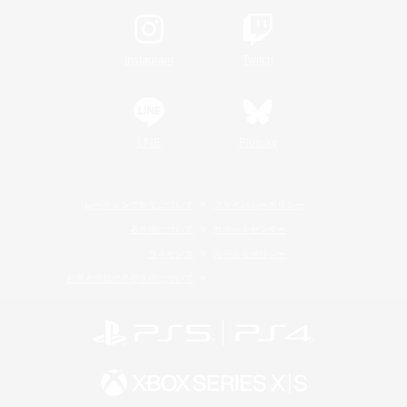
Instagram
Twitch
LINE
Bluesky
レーティング制度について
プライバシーポリシー
著作権について
サポートセンター
ライセンス
ルール＆ポリシー
利用者情報の外部送信について