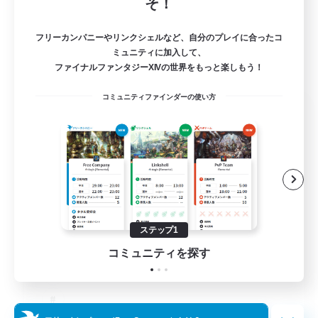
そ！
フリーカンパニーやリンクシェルなど、自分のプレイに合ったコ
ミュニティに加入して、
ファイナルファンタジーXIVの世界をもっと楽しもう！
コミュニティファインダーの使い方
The Old Guards
追加メンバー募集
Primal
100
募集人数
CROWN
ステップ1
コミュニティを探す