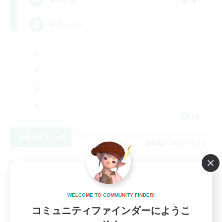
Inclusive
EN
詳細を見る
募集期間: 2026/08/23 まで
クロスワールドリンクシェル
W
E
L
C
O
M
E
T
O
C
O
M
M
U
N
I
T
Y
F
I
N
D
E
R
!
コミュニティファインダーにようこ