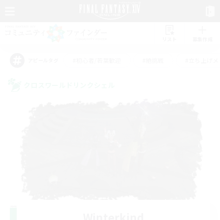
リスト
募集作成
#初心者/若葉歓迎
#絶挑戦
#立ち上げメ
アピールタグ
クロスワールドリンクシェル
Winterkind