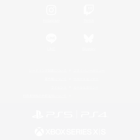
Instagram
Twitch
LINE
Bluesky
レーティング制度について
プライバシーポリシー
著作権について
サポートセンター
ライセンス
ルール＆ポリシー
利用者情報の外部送信について