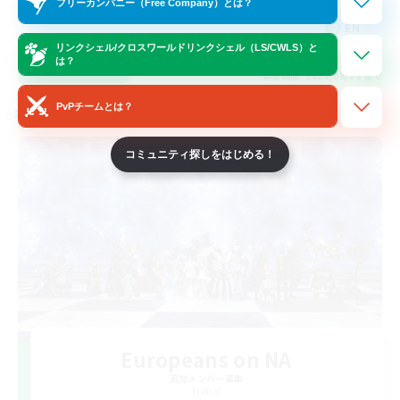
フリーカンパニー（Free Company）とは？
EN
リンクシェル/クロスワールドリンクシェル（LS/CWLS）と
は？
詳細を見る
募集期間: 2026/08/22 まで
PvPチームとは？
クロスワールドリンクシェル
コミュニティ探しをはじめる！
Europeans on NA
追加メンバー募集
Primal