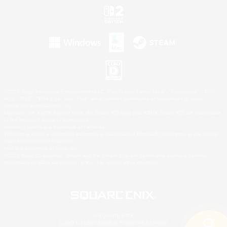
©2026 Sony Interactive Entertainment LLC."PlayStation Family Mark", "PlayStation", "PS5
logo", "PS5", "PS4 logo" and "PS4" are registered trademarks or trademarks of Sony
Interactive Entertainment Inc.
Microsoft, the XBOX Sphere mark, the Series X|S logo and XBOX Series X|S are trademarks
of the Microsoft group of companies.
Nintendo Switch is a trademark of Nintendo.
Windows is either a registered trademark or trademark of Microsoft Corporation in the United
States and/or other countries.
Mac is a trademark of Apple Inc.
©2026 Valve Corporation. Steam and the Steam logo are trademarks and/or registered
trademarks of Valve Corporation in the U.S. and/or other countries.
© SQUARE ENIX
LOGO ILLUSTRATION:© YOSHITAKA AMANO