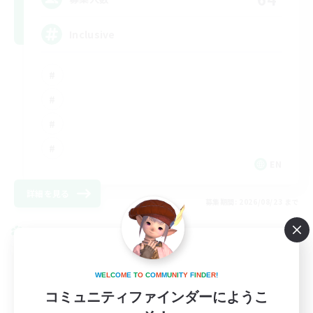
Inclusive
EN
詳細を見る
募集期間: 2026/08/23 まで
クロスワールドリンクシェル
W
E
L
C
O
M
E
T
O
C
O
M
M
U
N
I
T
Y
F
I
N
D
E
R
!
コミュニティファインダーにようこ