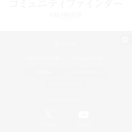
パソコン版へ
関連商品
e-STOREで購入
ゲームダウンロード
Official Information
/
X
News
YouTube