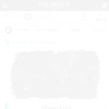
リスト
募集作成
#初心者/若葉歓迎
#絶挑戦
#立ち上げメ
アピールタグ
クロスワールドリンクシェル
Winterkind