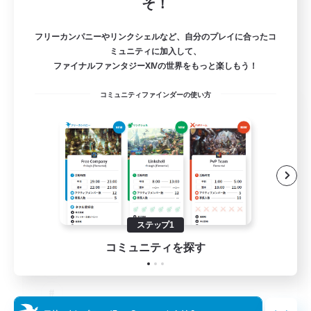
そ！
フリーカンパニーやリンクシェルなど、自分のプレイに合ったコ
ミュニティに加入して、
ファイナルファンタジーXIVの世界をもっと楽しもう！
コミュニティファインダーの使い方
The Old Guards
追加メンバー募集
Primal
100
募集人数
CROWN
ステップ1
コミュニティを探す