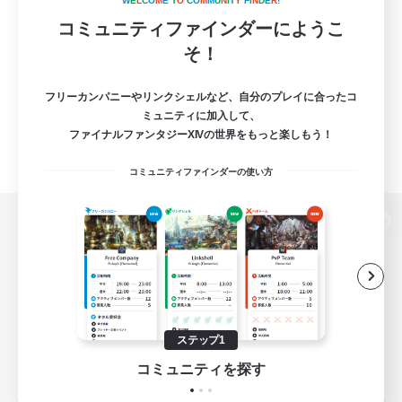
W
E
L
C
O
M
E
T
O
C
O
M
M
U
N
I
T
Y
F
I
N
D
E
R
!
コミュニティファインダーにようこ
そ！
フリーカンパニーやリンクシェルなど、自分のプレイに合ったコ
ミュニティに加入して、
ファイナルファンタジーXIVの世界をもっと楽しもう！
コミュニティファインダーの使い方
パソコン版へ
関連商品
e-STOREで購入
ステップ1
ゲームダウンロード
コミュニティを探す