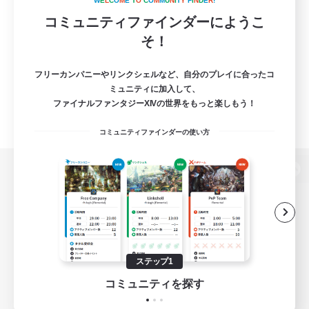
W
E
L
C
O
M
E
T
O
C
O
M
M
U
N
I
T
Y
F
I
N
D
E
R
!
コミュニティファインダーにようこ
そ！
フリーカンパニーやリンクシェルなど、自分のプレイに合ったコ
ミュニティに加入して、
ファイナルファンタジーXIVの世界をもっと楽しもう！
コミュニティファインダーの使い方
パソコン版へ
関連商品
e-STOREで購入
ステップ1
ゲームダウンロード
コミュニティを探す