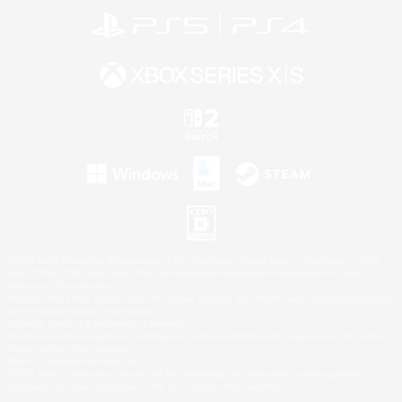
©2026 Sony Interactive Entertainment LLC."PlayStation Family Mark", "PlayStation", "PS5
logo", "PS5", "PS4 logo" and "PS4" are registered trademarks or trademarks of Sony
Interactive Entertainment Inc.
Microsoft, the XBOX Sphere mark, the Series X|S logo and XBOX Series X|S are trademarks
of the Microsoft group of companies.
Nintendo Switch is a trademark of Nintendo.
Windows is either a registered trademark or trademark of Microsoft Corporation in the United
States and/or other countries.
Mac is a trademark of Apple Inc.
©2026 Valve Corporation. Steam and the Steam logo are trademarks and/or registered
trademarks of Valve Corporation in the U.S. and/or other countries.