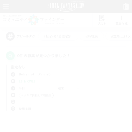
リスト
募集作成
#初心者/若葉歓迎
#絶挑戦
#立ち上げメ
アピールタグ
0件の募集が見つかりました！
指定なし
Behemoth (Primal)
LS & CWLS
平日
週末
＃クリア目指して頑張る
使用言語