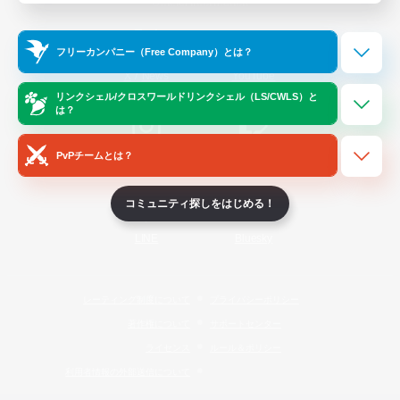
Official Information
フリーカンパニー（Free Company）とは？
/
X
News
YouTube
リンクシェル/クロスワールドリンクシェル（LS/CWLS）と
は？
PvPチームとは？
Instagram
Twitch
コミュニティ探しをはじめる！
LINE
Bluesky
レーティング制度について
プライバシーポリシー
著作権について
サポートセンター
ライセンス
ルール＆ポリシー
利用者情報の外部送信について