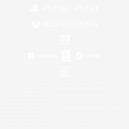
©2026 Sony Interactive Entertainment LLC."PlayStation Family Mark", "PlayStation", "PS5
logo", "PS5", "PS4 logo" and "PS4" are registered trademarks or trademarks of Sony
Interactive Entertainment Inc.
Microsoft, the XBOX Sphere mark, the Series X|S logo and XBOX Series X|S are trademarks
of the Microsoft group of companies.
Nintendo Switch is a trademark of Nintendo.
Windows is either a registered trademark or trademark of Microsoft Corporation in the United
States and/or other countries.
Mac is a trademark of Apple Inc.
©2026 Valve Corporation. Steam and the Steam logo are trademarks and/or registered
trademarks of Valve Corporation in the U.S. and/or other countries.