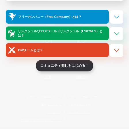
Official Information
フリーカンパニー（Free Company）とは？
/
X
News
YouTube
リンクシェル/クロスワールドリンクシェル（LS/CWLS）と
は？
PvPチームとは？
Instagram
Twitch
コミュニティ探しをはじめる！
LINE
Bluesky
レーティング制度について
プライバシーポリシー
著作権について
サポートセンター
ライセンス
ルール＆ポリシー
利用者情報の外部送信について