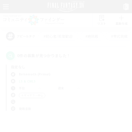
リスト
募集作成
#初心者/若葉歓迎
#絶挑戦
#零式挑戦
アピールタグ
0件の募集が見つかりました！
指定なし
Behemoth (Primal)
LS & CWLS
平日
週末
＃ギャザラー中心
使用言語