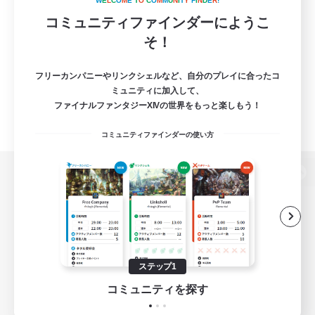
W
E
L
C
O
M
E
T
O
C
O
M
M
U
N
I
T
Y
F
I
N
D
E
R
!
コミュニティファインダーにようこ
そ！
フリーカンパニーやリンクシェルなど、自分のプレイに合ったコ
ミュニティに加入して、
ファイナルファンタジーXIVの世界をもっと楽しもう！
コミュニティファインダーの使い方
パソコン版へ
関連商品
e-STOREで購入
ステップ1
ゲームダウンロード
コミュニティを探す