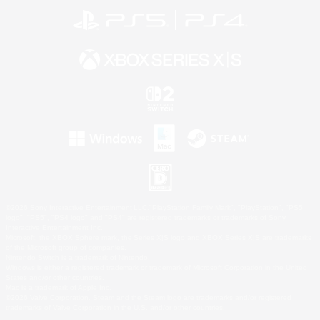
©2026 Sony Interactive Entertainment LLC."PlayStation Family Mark", "PlayStation", "PS5
logo", "PS5", "PS4 logo" and "PS4" are registered trademarks or trademarks of Sony
Interactive Entertainment Inc.
Microsoft, the XBOX Sphere mark, the Series X|S logo and XBOX Series X|S are trademarks
of the Microsoft group of companies.
Nintendo Switch is a trademark of Nintendo.
Windows is either a registered trademark or trademark of Microsoft Corporation in the United
States and/or other countries.
Mac is a trademark of Apple Inc.
©2026 Valve Corporation. Steam and the Steam logo are trademarks and/or registered
trademarks of Valve Corporation in the U.S. and/or other countries.