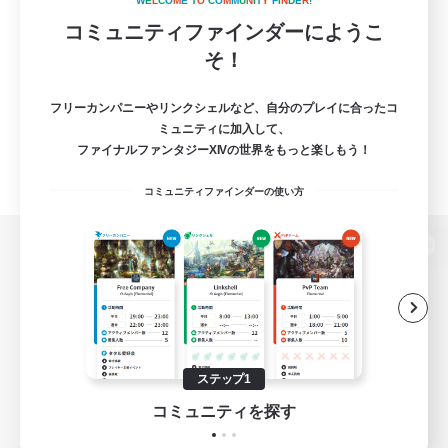
W
E
L
C
O
M
E
T
O
C
O
M
M
U
N
I
T
Y
F
I
N
D
E
R
!
コミュニティファインダーにようこ
そ！
フリーカンパニーやリンクシェルなど、自分のプレイに合ったコ
ミュニティに加入して、
ファイナルファンタジーXIVの世界をもっと楽しもう！
コミュニティファインダーの使い方
パソコン版へ
関連商品
e-STOREで購入
ステップ1
ゲームダウンロード
コミュニティを探す