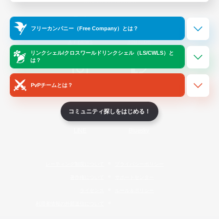
Official Information
フリーカンパニー（Free Company）とは？
/
X
News
YouTube
リンクシェル/クロスワールドリンクシェル（LS/CWLS）と
は？
PvPチームとは？
Instagram
Twitch
コミュニティ探しをはじめる！
LINE
Bluesky
レーティング制度について
プライバシーポリシー
著作権について
サポートセンター
ライセンス
ルール＆ポリシー
利用者情報の外部送信について