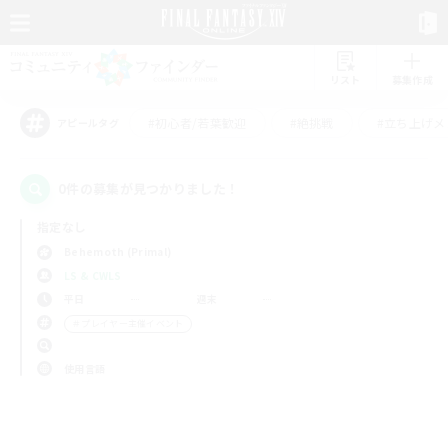
リスト
募集作成
#初心者/若葉歓迎
#絶挑戦
#立ち上げメ
アピールタグ
0件の募集が見つかりました！
指定なし
Behemoth (Primal)
LS & CWLS
平日
週末
＃プレイヤー主催イベント
使用言語