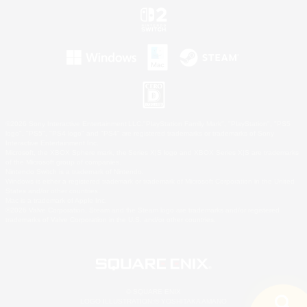
©2026 Sony Interactive Entertainment LLC."PlayStation Family Mark", "PlayStation", "PS5
logo", "PS5", "PS4 logo" and "PS4" are registered trademarks or trademarks of Sony
Interactive Entertainment Inc.
Microsoft, the XBOX Sphere mark, the Series X|S logo and XBOX Series X|S are trademarks
of the Microsoft group of companies.
Nintendo Switch is a trademark of Nintendo.
Windows is either a registered trademark or trademark of Microsoft Corporation in the United
States and/or other countries.
Mac is a trademark of Apple Inc.
©2026 Valve Corporation. Steam and the Steam logo are trademarks and/or registered
trademarks of Valve Corporation in the U.S. and/or other countries.
© SQUARE ENIX
LOGO ILLUSTRATION:© YOSHITAKA AMANO