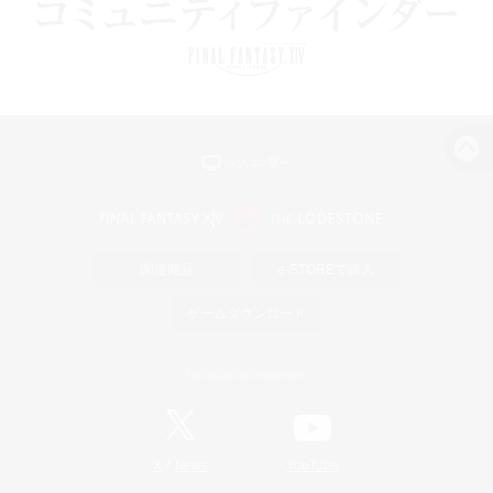
パソコン版へ
関連商品
e-STOREで購入
ゲームダウンロード
Official Information
/
X
News
YouTube