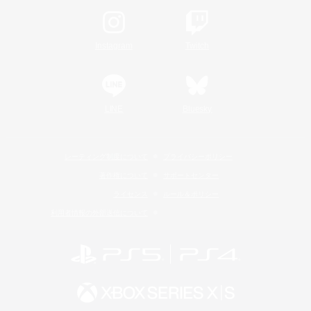
Instagram
Twitch
LINE
Bluesky
レーティング制度について
プライバシーポリシー
著作権について
サポートセンター
ライセンス
ルール＆ポリシー
利用者情報の外部送信について