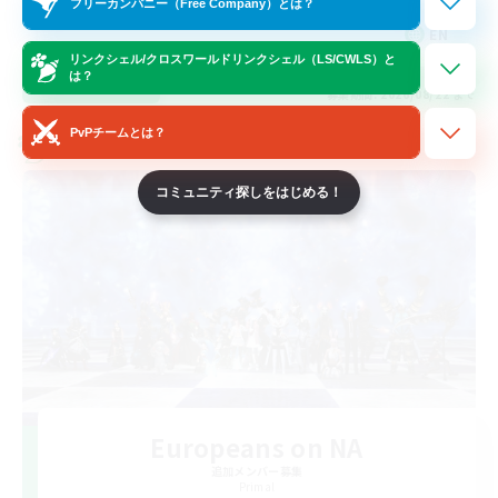
フリーカンパニー（Free Company）とは？
EN
リンクシェル/クロスワールドリンクシェル（LS/CWLS）と
は？
詳細を見る
募集期間: 2026/08/22 まで
PvPチームとは？
クロスワールドリンクシェル
コミュニティ探しをはじめる！
Europeans on NA
追加メンバー募集
Primal