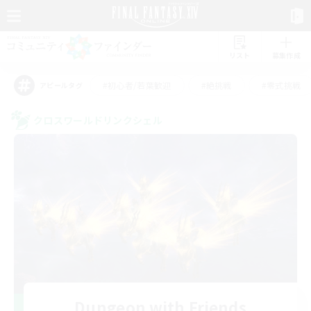
リスト
募集作成
#初心者/若葉歓迎
#絶挑戦
#零式挑戦
アピールタグ
クロスワールドリンクシェル
Dungeon with Friends