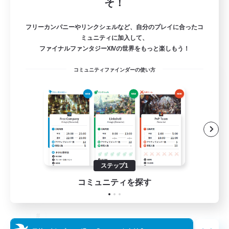
そ！
フリーカンパニーやリンクシェルなど、自分のプレイに合ったコ
ミュニティに加入して、
ファイナルファンタジーXIVの世界をもっと楽しもう！
コミュニティファインダーの使い方
The Old Guards
追加メンバー募集
Primal
100
募集人数
CROWN
ステップ1
コミュニティを探す