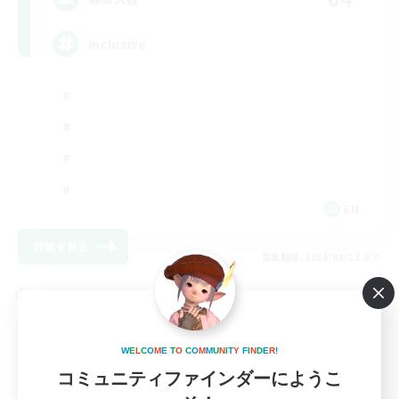
Inclusive
EN
詳細を見る
募集期間: 2026/08/23 まで
クロスワールドリンクシェル
W
E
L
C
O
M
E
T
O
C
O
M
M
U
N
I
T
Y
F
I
N
D
E
R
!
コミュニティファインダーにようこ