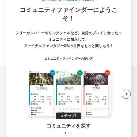
W
E
L
C
O
M
E
T
O
C
O
M
M
U
N
I
T
Y
F
I
N
D
E
R
!
コミュニティファインダーにようこ
そ！
フリーカンパニーやリンクシェルなど、自分のプレイに合ったコ
ミュニティに加入して、
ファイナルファンタジーXIVの世界をもっと楽しもう！
コミュニティファインダーの使い方
パソコン版へ
関連商品
e-STOREで購入
ステップ1
ゲームダウンロード
コミュニティを探す