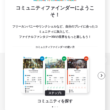
W
E
L
C
O
M
E
T
O
C
O
M
M
U
N
I
T
Y
F
I
N
D
E
R
!
コミュニティファインダーにようこ
そ！
フリーカンパニーやリンクシェルなど、自分のプレイに合ったコ
ミュニティに加入して、
ファイナルファンタジーXIVの世界をもっと楽しもう！
コミュニティファインダーの使い方
パソコン版へ
関連商品
e-STOREで購入
ステップ1
ゲームダウンロード
コミュニティを探す