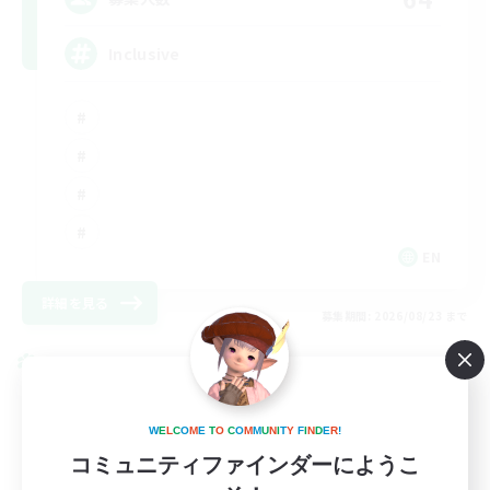
Inclusive
EN
詳細を見る
募集期間: 2026/08/23 まで
クロスワールドリンクシェル
W
E
L
C
O
M
E
T
O
C
O
M
M
U
N
I
T
Y
F
I
N
D
E
R
!
コミュニティファインダーにようこ