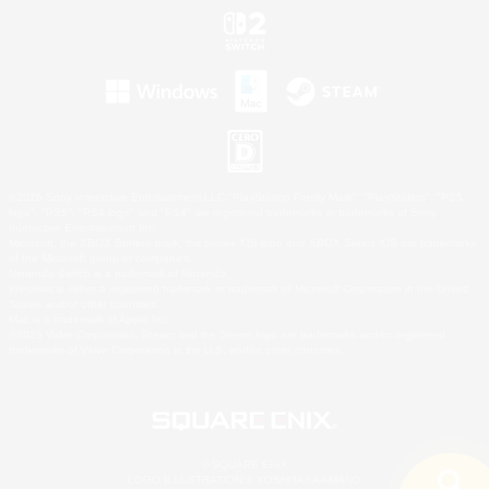
©2026 Sony Interactive Entertainment LLC."PlayStation Family Mark", "PlayStation", "PS5
logo", "PS5", "PS4 logo" and "PS4" are registered trademarks or trademarks of Sony
Interactive Entertainment Inc.
Microsoft, the XBOX Sphere mark, the Series X|S logo and XBOX Series X|S are trademarks
of the Microsoft group of companies.
Nintendo Switch is a trademark of Nintendo.
Windows is either a registered trademark or trademark of Microsoft Corporation in the United
States and/or other countries.
Mac is a trademark of Apple Inc.
©2026 Valve Corporation. Steam and the Steam logo are trademarks and/or registered
trademarks of Valve Corporation in the U.S. and/or other countries.
© SQUARE ENIX
LOGO ILLUSTRATION:© YOSHITAKA AMANO