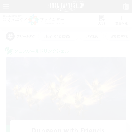
リスト
募集作成
#初心者/若葉歓迎
#絶挑戦
#零式挑戦
アピールタグ
クロスワールドリンクシェル
Dungeon with Friends