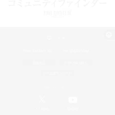
パソコン版へ
関連商品
e-STOREで購入
ゲームダウンロード
Official Information
/
X
News
YouTube