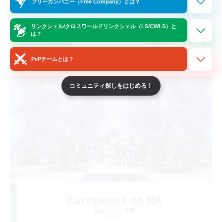
フリーカンパニー（Free Company）とは？
EN
リンクシェル/クロスワールドリンクシェル（LS/CWLS）と
は？
詳細を見る
募集期間: 2026/08/22 まで
PvPチームとは？
クロスワールドリンクシェル
コミュニティ探しをはじめる！
Europeans on NA
追加メンバー募集
Primal