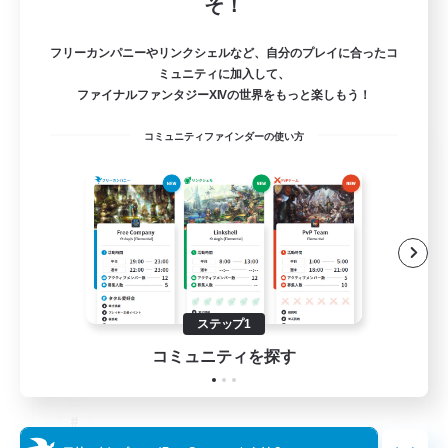
そ！
フリーカンパニーやリンクシェルなど、自分のプレイに合ったコ
ミュニティに加入して、
ファイナルファンタジーXIVの世界をもっと楽しもう！
コミュニティファインダーの使い方
The Old Guards
追加メンバー募集
Primal
100
募集人数
CROWN
ステップ1
コミュニティを探す