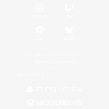
Instagram
Twitch
LINE
Bluesky
レーティング制度について
プライバシーポリシー
著作権について
サポートセンター
ライセンス
ルール＆ポリシー
利用者情報の外部送信について