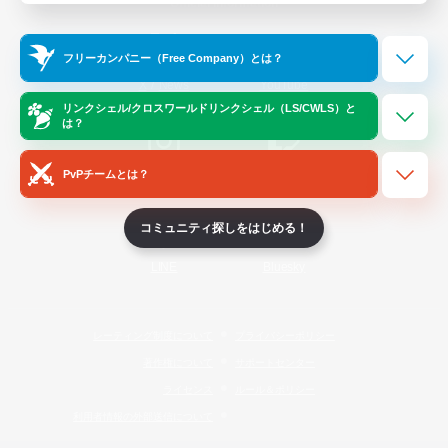
Official Information
フリーカンパニー（Free Company）とは？
/
X
News
YouTube
リンクシェル/クロスワールドリンクシェル（LS/CWLS）と
は？
PvPチームとは？
Instagram
Twitch
コミュニティ探しをはじめる！
LINE
Bluesky
レーティング制度について
プライバシーポリシー
著作権について
サポートセンター
ライセンス
ルール＆ポリシー
利用者情報の外部送信について