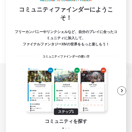
W
E
L
C
O
M
E
T
O
C
O
M
M
U
N
I
T
Y
F
I
N
D
E
R
!
コミュニティファインダーにようこ
そ！
フリーカンパニーやリンクシェルなど、自分のプレイに合ったコ
ミュニティに加入して、
ファイナルファンタジーXIVの世界をもっと楽しもう！
コミュニティファインダーの使い方
パソコン版へ
関連商品
e-STOREで購入
ステップ1
ゲームダウンロード
コミュニティを探す