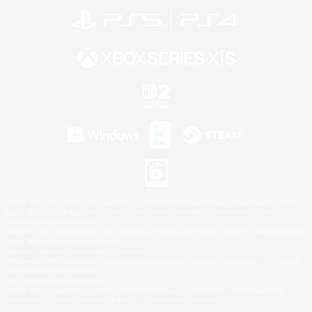
©2026 Sony Interactive Entertainment LLC."PlayStation Family Mark", "PlayStation", "PS5
logo", "PS5", "PS4 logo" and "PS4" are registered trademarks or trademarks of Sony
Interactive Entertainment Inc.
Microsoft, the XBOX Sphere mark, the Series X|S logo and XBOX Series X|S are trademarks
of the Microsoft group of companies.
Nintendo Switch is a trademark of Nintendo.
Windows is either a registered trademark or trademark of Microsoft Corporation in the United
States and/or other countries.
Mac is a trademark of Apple Inc.
©2026 Valve Corporation. Steam and the Steam logo are trademarks and/or registered
trademarks of Valve Corporation in the U.S. and/or other countries.