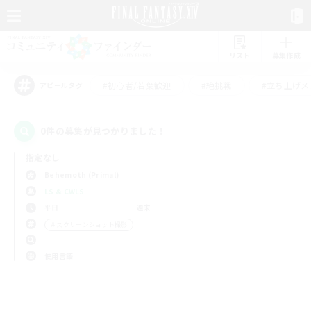
リスト
募集作成
#初心者/若葉歓迎
#絶挑戦
#立ち上げメ
アピールタグ
0件の募集が見つかりました！
指定なし
Behemoth (Primal)
LS & CWLS
平日
週末
＃スクリーンショット撮影
使用言語