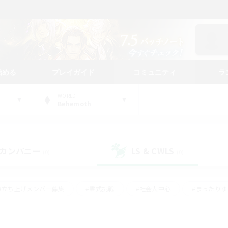
始める
プレイガイド
コミュニティ
ラ
WORLD
Behemoth
カンパニー
LS & CWLS
(0)
(0)
#立ち上げメンバー募集
#零式挑戦
#社会人中心
#まったり
体験歓迎
#クラフター中心
#ロールプレイ
#ギャザラー中心
ージュプリズム）
#スクリーンショット撮影
#クリア目指して頑張る