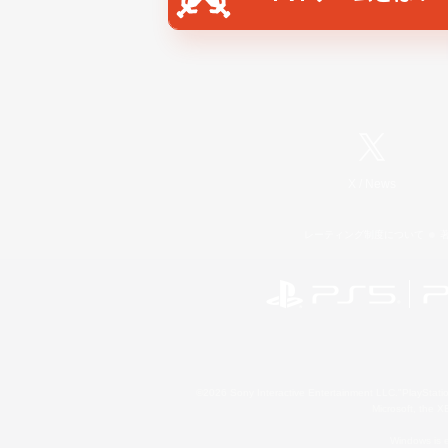
X
/
News
レーティング制度について
©2026 Sony Interactive Entertainment LLC."PlayStation
Microsoft, the 
Windows is e