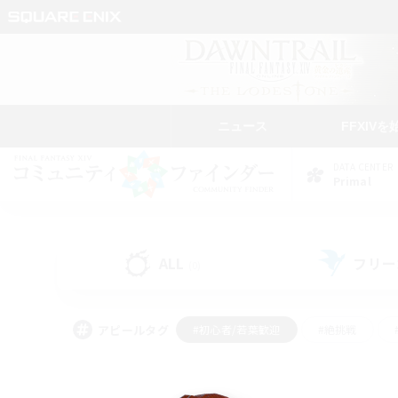
ニュース
FFXIVを
DATA CENTER
Primal
ALL
フリー
(0)
アピールタグ
#初心者/若葉歓迎
#絶挑戦
#学生中心
#なんでも楽しむ
#モブハント
#
#演奏
#ミラプリ（ミラ