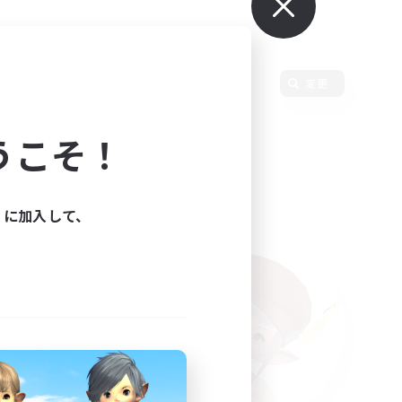
言語
変更
うこそ！
ィに加入して、
た。