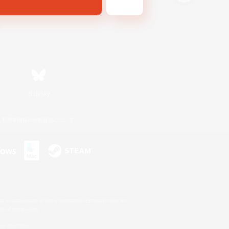
Bluesky
利用者情報の外部送信について
s or trademarks of Sony Interactive Entertainment Inc.
up of companies.
er countries.