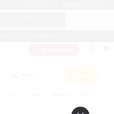
日本語
マイキャラクター情報をチェック！
ログイン
ンキング
ヘルプ＆サポート
新規募集を作成
リスト
ガイド
PvPチーム
検索
(0)
ゆっくり楽しむ
#極挑戦
#復帰者歓迎
#雑談
#ハウジング
#トレジャーハント
#レベリング
#プレイヤー主催イベント