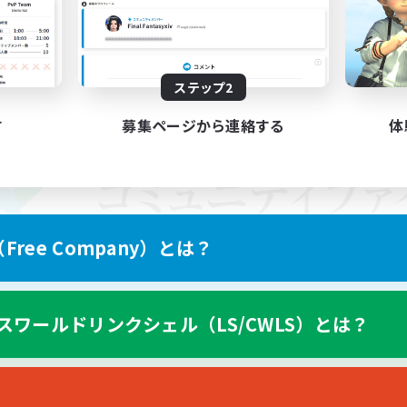
ステップ2
す
募集ページから連絡する
体
ree Company）とは？
スワールドリンクシェル（LS/CWLS）とは？
スマートフォン版へ