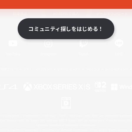
関連商品
e-STOREで購入
ゲームダウンロード
コミュニティ探しをはじめる！
Official Information
YouTube
Instagram
Twitch
LINE
著作権について
プライバシーポリシー
サポートセンター
ライセンス
ルール＆ポリシー
 Family Mark", "PlayStation", "PS5 logo", "PS5", "PS4 logo" and "PS4" are registered trademark
XBOX Sphere mark, the Series X|S logo and XBOX Series X|S are trademarks of the Microsoft gro
Nintendo Switch is a trademark of Nintendo.
ither a registered trademark or trademark of Microsoft Corporation in the United States and/or oth