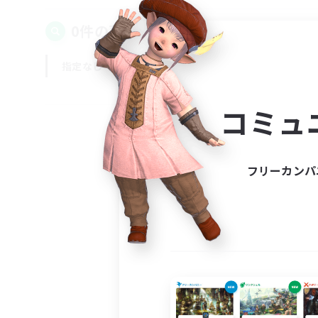
0件の募集が見つかりました！
指定なし
平日
週末
コミュ
フリーカンパ
募