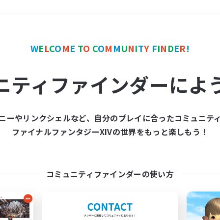
＃初心者/若葉歓迎
使用
W
E
L
C
O
M
E
T
O
C
O
M
M
U
N
I
T
Y
F
I
N
D
E
R
!
ニティファインダーによ
ニーやリンクシェルなど、自分のプレイに合ったコミュニテ
ファイナルファンタジーXIVの世界をもっと楽しもう！
募集数 0件
集が見つかりませんでし
コミュニティファインダーの使い方
条件を変えて検索してみるでっす！