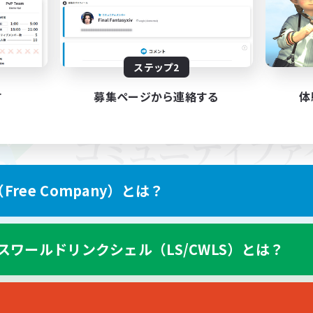
ステップ2
す
募集ページから連絡する
体
ree Company）とは？
スワールドリンクシェル（LS/CWLS）とは？
スマートフォン版へ