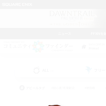
ニュース
FFXIVを
DATA CENTER
Primal
ALL
フリー
(0)
アピールタグ
#初心者/若葉歓迎
#絶挑戦
#なんでも楽しむ
#学生中心
#モブハント
#レベリング
#クリア目指し