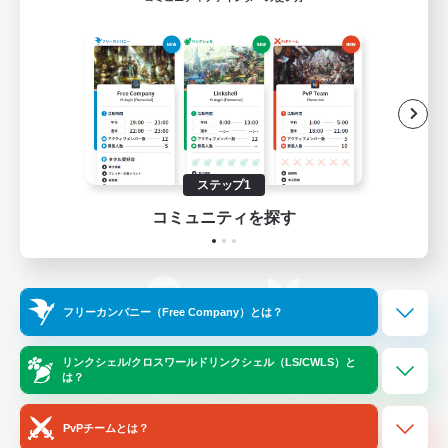
ゲームダウンロード
Official Information
/
X
News
YouTube
ステップ1
コミュニティを探す
Instagram
Twitch
フリーカンパニー（Free Company）とは？
LINE
Bluesky
リンクシェル/クロスワールドリンクシェル（LS/CWLS）と
は？
レーティング制度について
プライバシーポリシー
著作権について
サポートセンター
PvPチームとは？