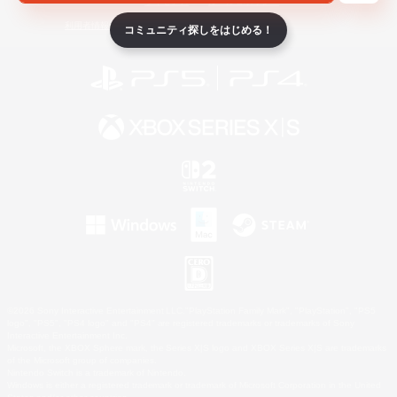
ライセンス
ルール＆ポリシー
利用者情報の外部送信について
コミュニティ探しをはじめる！
©2026 Sony Interactive Entertainment LLC."PlayStation Family Mark", "PlayStation", "PS5
logo", "PS5", "PS4 logo" and "PS4" are registered trademarks or trademarks of Sony
Interactive Entertainment Inc.
Microsoft, the XBOX Sphere mark, the Series X|S logo and XBOX Series X|S are trademarks
of the Microsoft group of companies.
Nintendo Switch is a trademark of Nintendo.
Windows is either a registered trademark or trademark of Microsoft Corporation in the United