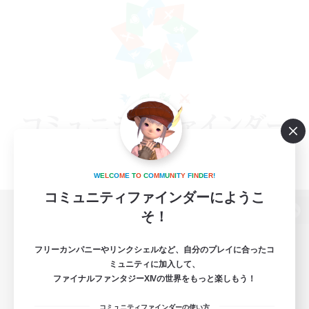
W
E
L
C
O
M
E
T
O
C
O
M
M
U
N
I
T
Y
F
I
N
D
E
R
!
コミュニティファインダーにようこ
そ！
パソコン版へ
フリーカンパニーやリンクシェルなど、自分のプレイに合ったコ
ミュニティに加入して、
ファイナルファンタジーXIVの世界をもっと楽しもう！
関連商品
e-STOREで購入
コミュニティファインダーの使い方