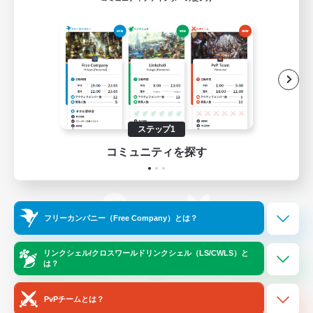
ゲームダウンロード
Official Information
/
X
News
YouTube
ステップ1
コミュニティを探す
Instagram
Twitch
フリーカンパニー（Free Company）とは？
LINE
Bluesky
リンクシェル/クロスワールドリンクシェル（LS/CWLS）と
は？
レーティング制度について
プライバシーポリシー
著作権について
サポートセンター
PvPチームとは？