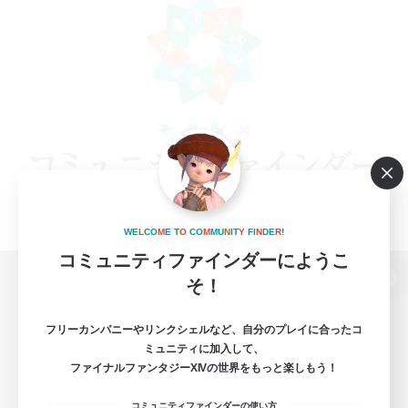
W
E
L
C
O
M
E
T
O
C
O
M
M
U
N
I
T
Y
F
I
N
D
E
R
!
コミュニティファインダーにようこ
そ！
パソコン版へ
フリーカンパニーやリンクシェルなど、自分のプレイに合ったコ
ミュニティに加入して、
ファイナルファンタジーXIVの世界をもっと楽しもう！
関連商品
e-STOREで購入
コミュニティファインダーの使い方