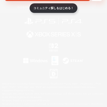
ライセンス
ルール＆ポリシー
利用者情報の外部送信について
コミュニティ探しをはじめる！
©2026 Sony Interactive Entertainment LLC."PlayStation Family Mark", "PlayStation", "PS5
logo", "PS5", "PS4 logo" and "PS4" are registered trademarks or trademarks of Sony
Interactive Entertainment Inc.
Microsoft, the XBOX Sphere mark, the Series X|S logo and XBOX Series X|S are trademarks
of the Microsoft group of companies.
Nintendo Switch is a trademark of Nintendo.
Windows is either a registered trademark or trademark of Microsoft Corporation in the United