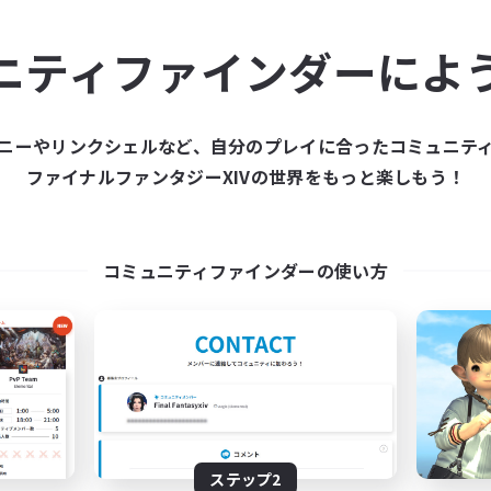
ュニティメンバーを集め
ニティファインダーによ
ティファインダーは、一緒に冒険する仲間を募集することが
た仲間を集めて、ファイナルファンタジーXIVの世界をもっ
ニーやリンクシェルなど、自分のプレイに合ったコミュニテ
ファイナルファンタジーXIVの世界をもっと楽しもう！
新規募集を作成する
コミュニティファインダーの使い方
ステップ2