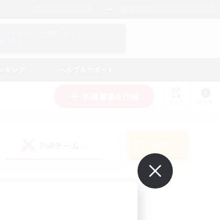
日本語
マイキャラクター情報をチェック！
ログイン
ンキング
ヘルプ＆サポート
新規募集を作成
リスト
ガイド
PvPチーム
検索
(0)
で