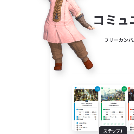
コミ
コミュ
コミュニ
自分に合っ
フリーカンパ
ステップ1