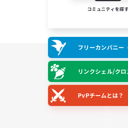
コミュニティを探
フリーカンパニー（F
リンクシェル/クロ
PvPチームとは？
X
/
News