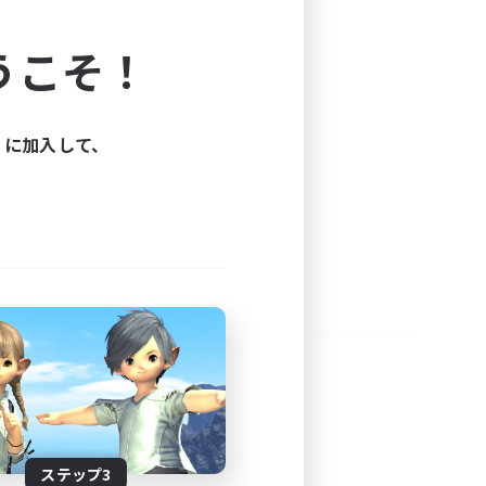
よう！
うこそ！
できます。
と楽しもう！
ィに加入して、
ステップ3