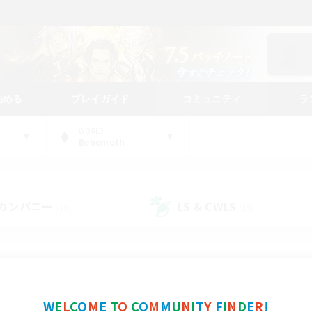
始める
プレイガイド
コミュニティ
ラ
WORLD
Behemoth
カンパニー
LS & CWLS
(19)
(15)
コミュニティファインダー
W
E
L
C
O
M
E
T
O
C
O
M
M
U
N
I
T
Y
F
I
N
D
E
R
!