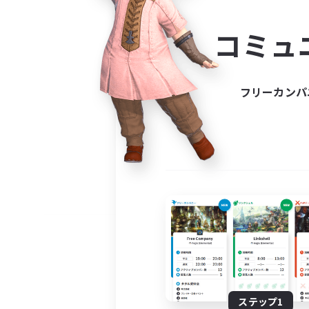
コミ
コミュ
コミュニ
自分に合っ
フリーカンパ
ステップ1