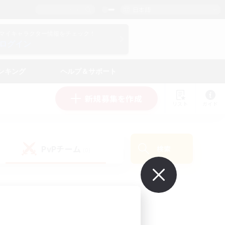
日本語
マイキャラクター情報をチェック！
ログイン
ンキング
ヘルプ＆サポート
新規募集を作成
リスト
ガイド
PvPチーム
検索
(0)
で