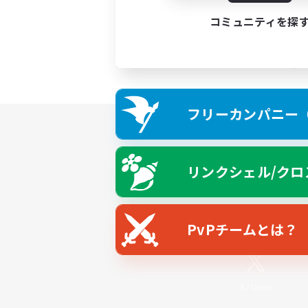
コミュニティを探
フリーカンパニー（F
リンクシェル/クロ
PvPチームとは？
X
/
News