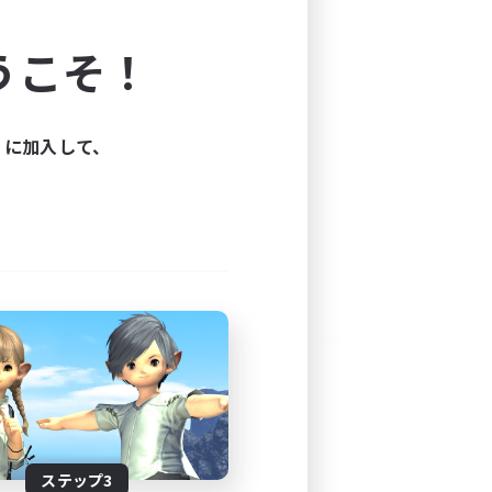
よう！
うこそ！
できます。
と楽しもう！
ィに加入して、
ステップ3