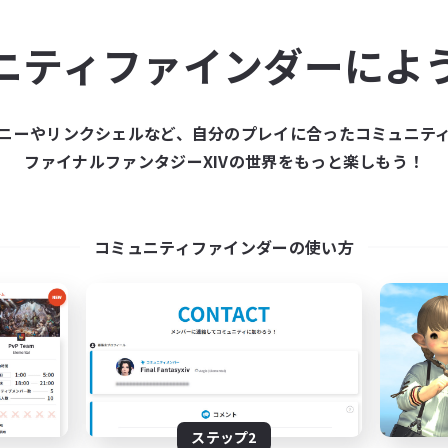
ュニティメンバーを集め
ニティファインダーによ
ティファインダーは、一緒に冒険する仲間を募集することが
た仲間を集めて、ファイナルファンタジーXIVの世界をもっ
ニーやリンクシェルなど、自分のプレイに合ったコミュニテ
ファイナルファンタジーXIVの世界をもっと楽しもう！
新規募集を作成する
コミュニティファインダーの使い方
ステップ2