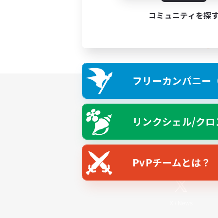
コミュニティを探
フリーカンパニー（F
リンクシェル/クロ
PvPチームとは？
X
/
News