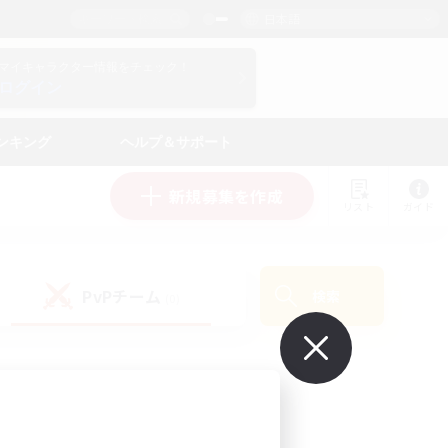
日本語
マイキャラクター情報をチェック！
ログイン
ンキング
ヘルプ＆サポート
新規募集を作成
リスト
ガイド
PvPチーム
検索
(0)
で