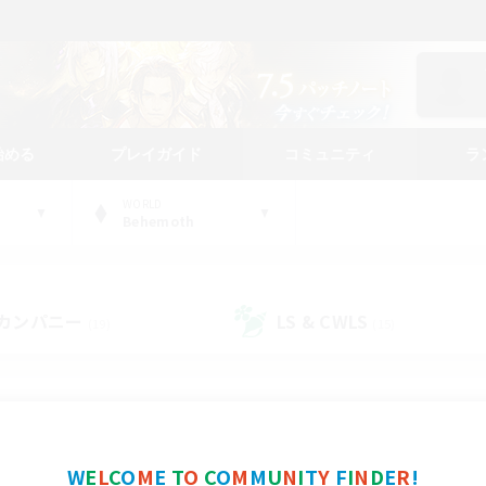
始める
プレイガイド
コミュニティ
ラ
WORLD
Behemoth
カンパニー
LS & CWLS
(19)
(15)
コミュニティファインダー
W
E
L
C
O
M
E
T
O
C
O
M
M
U
N
I
T
Y
F
I
N
D
E
R
!