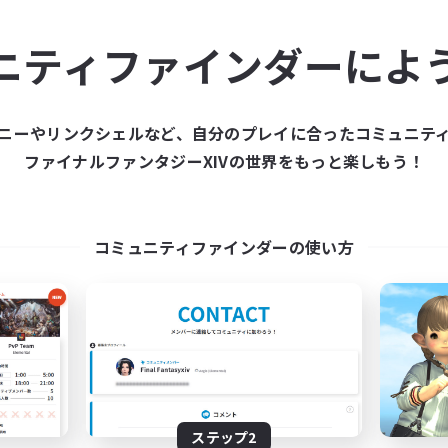
ュニティメンバーを集め
ニティファインダーによ
ティファインダーは、一緒に冒険する仲間を募集することが
た仲間を集めて、ファイナルファンタジーXIVの世界をもっ
ニーやリンクシェルなど、自分のプレイに合ったコミュニテ
ファイナルファンタジーXIVの世界をもっと楽しもう！
新規募集を作成する
コミュニティファインダーの使い方
ステップ2