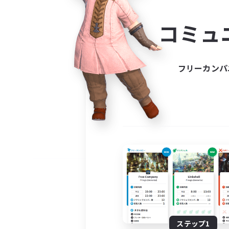
コミ
コミュ
コミュニ
自分に合っ
フリーカンパ
ステップ1