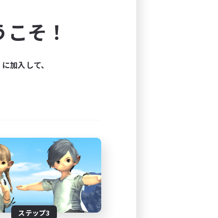
よう！
うこそ！
できます。
と楽しもう！
ィに加入して、
ステップ3