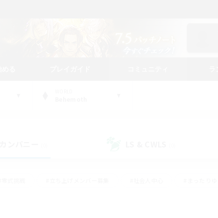
始める
プレイガイド
コミュニティ
ラ
WORLD
Behemoth
カンパニー
LS & CWLS
(0)
(0)
#零式挑戦
#立ち上げメンバー募集
#社会人中心
#まったり
#体験歓迎
#クラフター中心
#ギャザラー中心
#ロー
ング
#演奏
#ミラプリ（ミラージュプリズム）
#クリア目指