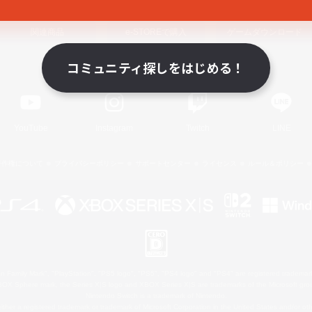
関連商品
e-STOREで購入
ゲームダウンロード
コミュニティ探しをはじめる！
Official Information
YouTube
Instagram
Twitch
LINE
著作権について
プライバシーポリシー
サポートセンター
ライセンス
ルール＆ポリシー
 Family Mark", "PlayStation", "PS5 logo", "PS5", "PS4 logo" and "PS4" are registered trademark
XBOX Sphere mark, the Series X|S logo and XBOX Series X|S are trademarks of the Microsoft gro
Nintendo Switch is a trademark of Nintendo.
ither a registered trademark or trademark of Microsoft Corporation in the United States and/or oth