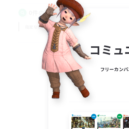
0件の募集が見つかりました！
指定なし
平日
週末
コミュ
フリーカンパ
募