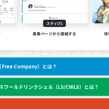
ステップ2
す
募集ページから連絡する
体
ree Company）とは？
スワールドリンクシェル（LS/CWLS）とは？
スマートフォン版へ