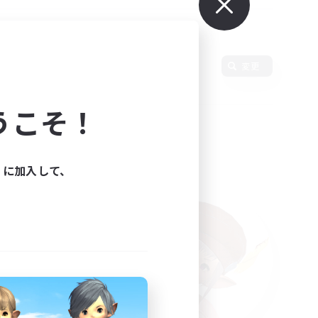
言語
変更
うこそ！
ィに加入して、
た。