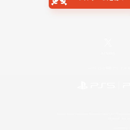
X
/
News
レーティング制度について
©2026 Sony Interactive Entertainment LLC."PlayStation
Microsoft, the 
Windows is e