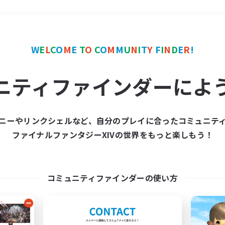
＃トレジャーハント
使用
W
E
L
C
O
M
E
T
O
C
O
M
M
U
N
I
T
Y
F
I
N
D
E
R
!
ニティファインダーによ
ニーやリンクシェルなど、自分のプレイに合ったコミュニテ
ファイナルファンタジーXIVの世界をもっと楽しもう！
募集数 0件
集が見つかりませんでし
コミュニティファインダーの使い方
条件を変えて検索してみるでっす！