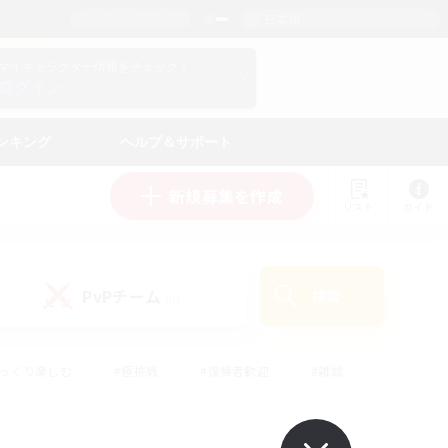
日本語
マイキャラクター情報をチェック！
ログイン
ンキング
ヘルプ＆サポート
新規募集を作成
リスト
ガイド
PvPチーム
検索
(0)
ゆっくり楽しむ
#極挑戦
#復帰者歓迎
#雑談
ルプレイ
#トレジャーハント
#レベリング
して頑張る
#プレイヤー主催イベント