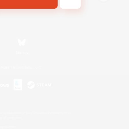
Bluesky
利用者情報の外部送信について
s or trademarks of Sony Interactive Entertainment Inc.
up of companies.
er countries.