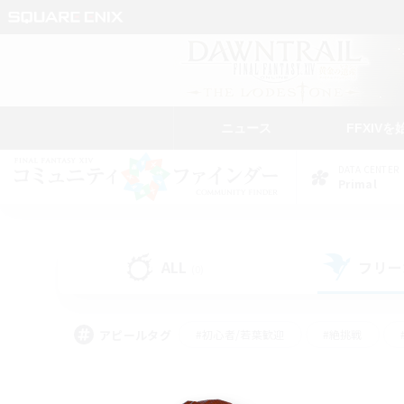
ニュース
FFXIVを
DATA CENTER
Primal
ALL
フリー
(0)
アピールタグ
#初心者/若葉歓迎
#絶挑戦
#モブハント
#学生中心
#なんでも楽しむ
#スクリーンショット撮影
#ハウジ