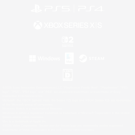
©2026 Sony Interactive Entertainment LLC."PlayStation Family Mark", "PlayStation", "PS5
logo", "PS5", "PS4 logo" and "PS4" are registered trademarks or trademarks of Sony
Interactive Entertainment Inc.
Microsoft, the XBOX Sphere mark, the Series X|S logo and XBOX Series X|S are trademarks
of the Microsoft group of companies.
Nintendo Switch is a trademark of Nintendo.
Windows is either a registered trademark or trademark of Microsoft Corporation in the United
States and/or other countries.
Mac is a trademark of Apple Inc.
©2026 Valve Corporation. Steam and the Steam logo are trademarks and/or registered
trademarks of Valve Corporation in the U.S. and/or other countries.