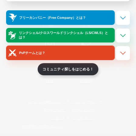
Official Information
フリーカンパニー（Free Company）とは？
/
X
News
YouTube
リンクシェル/クロスワールドリンクシェル（LS/CWLS）と
は？
PvPチームとは？
Instagram
Twitch
コミュニティ探しをはじめる！
LINE
Bluesky
レーティング制度について
プライバシーポリシー
著作権について
サポートセンター
ライセンス
ルール＆ポリシー
利用者情報の外部送信について