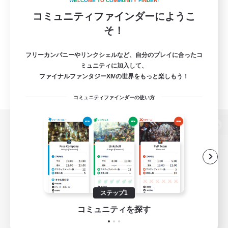
W
E
L
C
O
M
E
T
O
C
O
M
M
U
N
I
T
Y
F
I
N
D
E
R
!
コミュニティファインダーにようこ
そ！
フリーカンパニーやリンクシェルなど、自分のプレイに合ったコ
ミュニティに加入して、
ファイナルファンタジーXIVの世界をもっと楽しもう！
コミュニティファインダーの使い方
パソコン版へ
関連商品
e-STOREで購入
ステップ1
ゲームダウンロード
コミュニティを探す