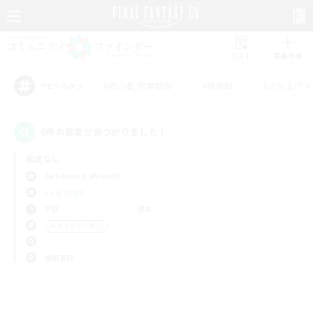
リスト
募集作成
#初心者/若葉歓迎
#絶挑戦
#立ち上げメ
アピールタグ
0件の募集が見つかりました！
指定なし
Behemoth (Primal)
LS & CWLS
平日
週末
＃ギャザラー中心
使用言語