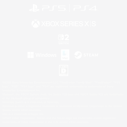
©2026 Sony Interactive Entertainment LLC."PlayStation Family Mark", "PlayStation", "PS5
logo", "PS5", "PS4 logo" and "PS4" are registered trademarks or trademarks of Sony
Interactive Entertainment Inc.
Microsoft, the XBOX Sphere mark, the Series X|S logo and XBOX Series X|S are trademarks
of the Microsoft group of companies.
Nintendo Switch is a trademark of Nintendo.
Windows is either a registered trademark or trademark of Microsoft Corporation in the United
States and/or other countries.
Mac is a trademark of Apple Inc.
©2026 Valve Corporation. Steam and the Steam logo are trademarks and/or registered
trademarks of Valve Corporation in the U.S. and/or other countries.