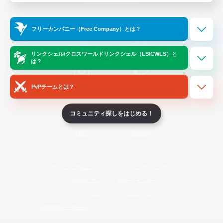
Official Information
フリーカンパニー（Free Company）とは？
/
X
News
YouTube
リンクシェル/クロスワールドリンクシェル（LS/CWLS）と
は？
PvPチームとは？
Instagram
Twitch
コミュニティ探しをはじめる！
LINE
Bluesky
レーティング制度について
プライバシーポリシー
著作権について
サポートセンター
ライセンス
ルール＆ポリシー
利用者情報の外部送信について