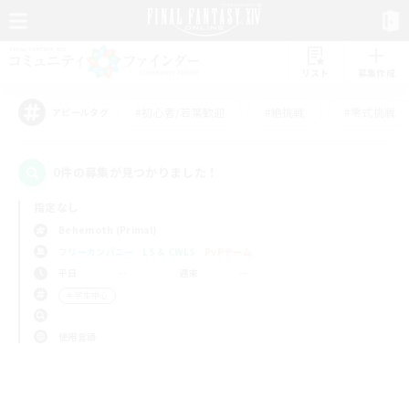
リスト
募集作成
#初心者/若葉歓迎
#絶挑戦
#零式挑戦
アピールタグ
0件の募集が見つかりました！
指定なし
Behemoth (Primal)
フリーカンパニー
LS & CWLS
PvPチーム
平日
週末
＃学生中心
使用言語