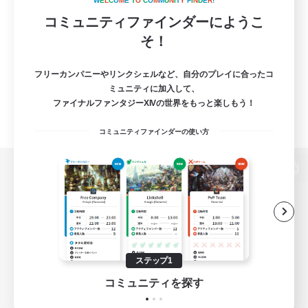
W
E
L
C
O
M
E
T
O
C
O
M
M
U
N
I
T
Y
F
I
N
D
E
R
!
コミュニティファインダーにようこ
そ！
フリーカンパニーやリンクシェルなど、自分のプレイに合ったコ
ミュニティに加入して、
ファイナルファンタジーXIVの世界をもっと楽しもう！
コミュニティファインダーの使い方
パソコン版へ
関連商品
e-STOREで購入
ステップ1
ゲームダウンロード
コミュニティを探す