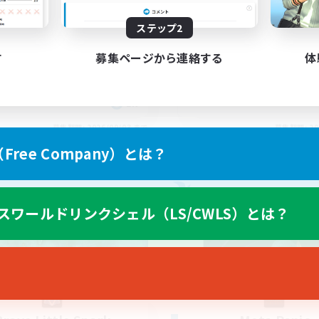
yone welcome!
Rune
ステップ2
す
募集ページから連絡する
体
EN
募集期間: 2026/09/03 まで
募集期間: 20
ree Company）とは？
カンパニー
フリーカンパニー
スワールドリンクシェル（LS/CWLS）とは？