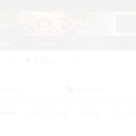
始める
プレイガイド
コミュニティ
ラ
WORLD
Behemoth
カンパニー
LS & CWLS
(19)
(15)
#零式挑戦
#立ち上げメンバー募集
#社会人中心
#まったり
#体験歓迎
#クラフター中心
#ギャザラー中心
#ロー
ング
#演奏
#ミラプリ（ミラージュプリズム）
#クリア目指