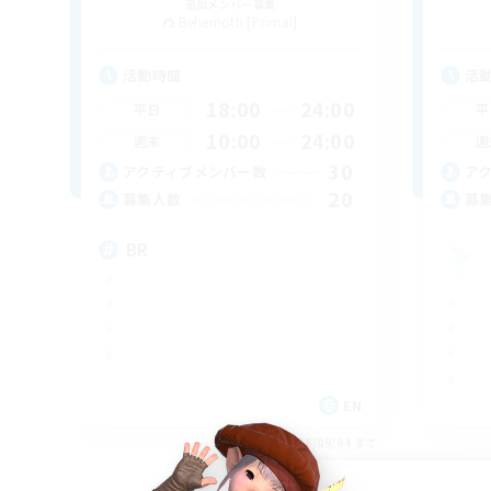
追加メンバー募集
Behemoth [Primal]
活動時間
活
18:00
24:00
平日
平
10:00
24:00
週末
週
30
アクティブメンバー数
ア
20
募集人数
募
BR
EN
募集期間: 2026/09/04 まで