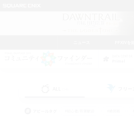
ニュース
FFXIVを
DATA CENTER
Primal
ALL
フリー
(34)
アピールタグ
#初心者/若葉歓迎
#絶挑戦
#モブハント
#学生中心
#なんでも楽しむ
#スクリーンショット撮影
#ハウジ