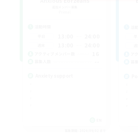
Anxious Eorzeans
追加メンバー募集
Primal
活動時間
活
13:00
24:00
平日
平
13:00
24:00
週末
週
16
アクティブメンバー数
ア
--
募集人数
募
Anxiety support
Po
EN
募集期間: 2026/09/02 まで