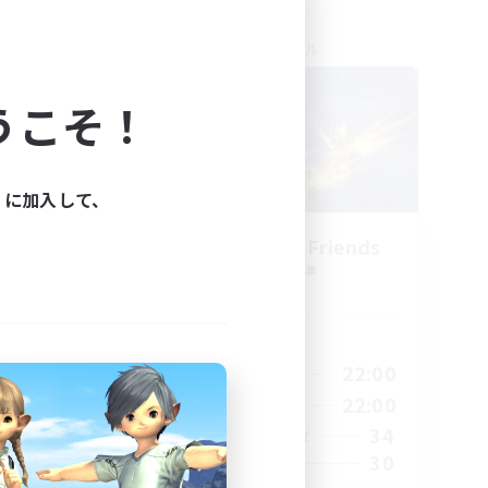
クロスワールドリンクシェル
NEW
うこそ！
ィに加入して、
ts
Dungeon with Friends
追加メンバー募集
Primal
活動時間
19:00
22:00
24:00
平日
14:00
22:00
24:00
週末
34
40
アクティブメンバー数
30
--
募集人数