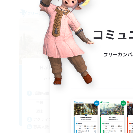
フリーカンパニー
フリー
コミュ
フリーカンパ
Hall of Novice EX
追加メンバー募集
Behemoth [Primal]
活動時間
活
0:00
23:00
平日
平
0:00
23:00
週末
週
50
アクティブメンバー数
ア
512
募集人数
募