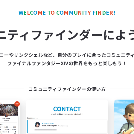
W
E
L
C
O
M
E
T
O
C
O
M
M
U
N
I
T
Y
F
I
N
D
E
R
!
カンパニー
フリーカンパニー
ニティファインダーによ
ニーやリンクシェルなど、自分のプレイに合ったコミュニテ
ファイナルファンタジーXIVの世界をもっと楽しもう！
Star Seekers
The Rune Knigh
追加メンバー募集
追加メンバー募集
Behemoth [Primal]
Behemoth [Primal]
コミュニティファインダーの使い方
動時間
活動時間
0:00
23:00
6:00
日
平日
0:00
23:00
6:00
末
週末
10
クティブメンバー数
アクティブメンバー数
80
集人数
募集人数