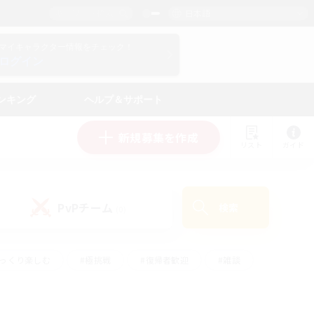
日本語
マイキャラクター情報をチェック！
ログイン
ンキング
ヘルプ＆サポート
新規募集を作成
リスト
ガイド
PvPチーム
検索
(0)
ゆっくり楽しむ
#極挑戦
#復帰者歓迎
#雑談
ルプレイ
#トレジャーハント
#レベリング
して頑張る
#プレイヤー主催イベント