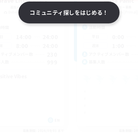
Brave Little Spark
Meta Panic
追加メンバー募集
追加メンバー募集
コミュニティ探しをはじめる！
Behemoth [Primal]
Behemoth [Primal]
動時間
活動時間
14:00
24:00
0:00
日
平日
8:00
24:00
1:00
末
週末
230
クティブメンバー数
アクティブメンバー数
999
集人数
募集人数
sitive Vibes
EN
募集期間: 2026/09/01 まで
募集期間: 20