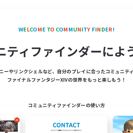
＃レベリング
使用言語
W
E
L
C
O
M
E
T
O
C
O
M
M
U
N
I
T
Y
F
I
N
D
E
R
!
ニティファインダーによ
ニーやリンクシェルなど、自分のプレイに合ったコミュニテ
ファイナルファンタジーXIVの世界をもっと楽しもう！
募集数 0件
集が見つかりませんでし
コミュニティファインダーの使い方
条件を変えて検索してみるでっす！