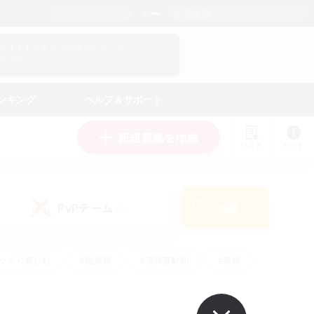
日本語
マイキャラクター情報をチェック！
ログイン
ンキング
ヘルプ＆サポート
新規募集を作成
リスト
ガイド
PvPチーム
検索
(0)
ゆっくり楽しむ
#極挑戦
#復帰者歓迎
#雑談
ルプレイ
#トレジャーハント
#レベリング
して頑張る
#プレイヤー主催イベント