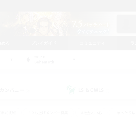
始める
プレイガイド
コミュニティ
ラ
WORLD
Behemoth
カンパニー
LS & CWLS
(0)
(0)
#零式挑戦
#立ち上げメンバー募集
#社会人中心
#まったり
#体験歓迎
#クラフター中心
#ギャザラー中心
#ロー
ング
#演奏
#ミラプリ（ミラージュプリズム）
#クリア目指