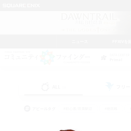
ニュース
FFXIVを
DATA CENTER
Primal
ALL
フリー
(0)
アピールタグ
#初心者/若葉歓迎
#絶挑戦
#モブハント
#学生中心
#なんでも楽しむ
#スクリーンショット撮影
#ハウジ