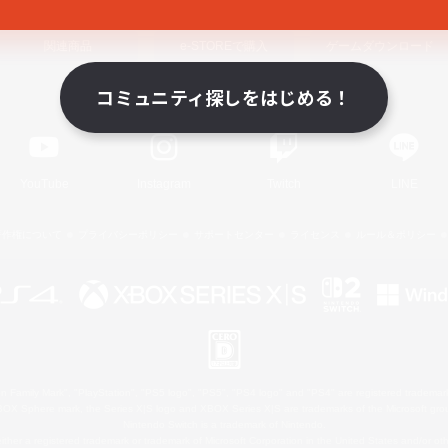
関連商品
e-STOREで購入
ゲームダウンロード
コミュニティ探しをはじめる！
Official Information
YouTube
Instagram
Twitch
LINE
著作権について
プライバシーポリシー
サポートセンター
ライセンス
ルール＆ポリシー
 Family Mark", "PlayStation", "PS5 logo", "PS5", "PS4 logo" and "PS4" are registered trademark
XBOX Sphere mark, the Series X|S logo and XBOX Series X|S are trademarks of the Microsoft gro
Nintendo Switch is a trademark of Nintendo.
ither a registered trademark or trademark of Microsoft Corporation in the United States and/or oth