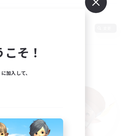
変更
うこそ！
ィに加入して、
た。