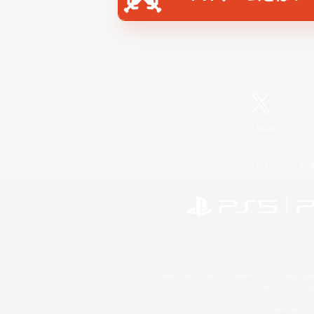
X
/
News
レーティング制度について
©2026 Sony Interactive Entertainment LLC."PlayStation
Microsoft, the 
Windows is e