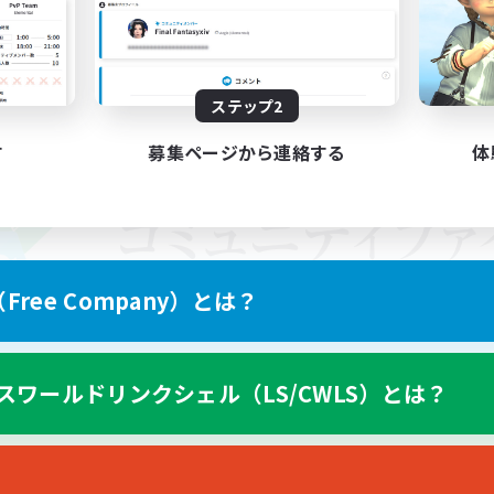
ステップ2
す
募集ページから連絡する
体
ree Company）とは？
スワールドリンクシェル（LS/CWLS）とは？
スマートフォン版へ