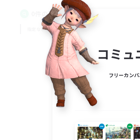
0件の募集が見つかりました！
指定なし
平日
週末
コミュ
フリーカンパ
募