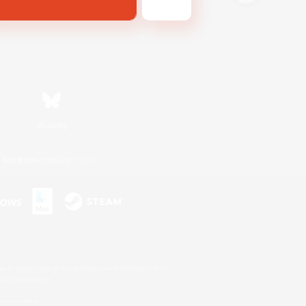
Bluesky
利用者情報の外部送信について
s or trademarks of Sony Interactive Entertainment Inc.
up of companies.
er countries.