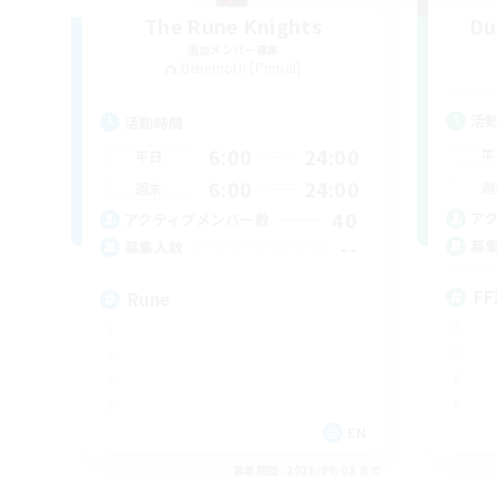
The Rune Knights
Du
追加メンバー募集
Behemoth [Primal]
活
活動時間
6:00
24:00
平
平日
6:00
24:00
週
週末
40
ア
アクティブメンバー数
--
募
募集人数
FF
Rune
EN
募集期間: 2026/09/03 まで