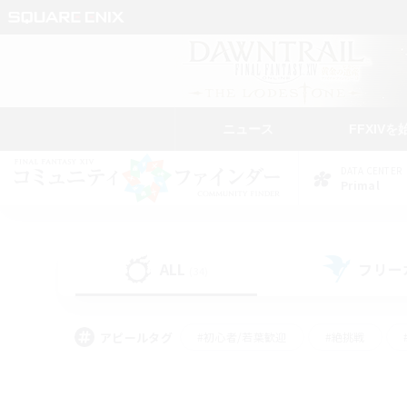
ニュース
FFXIVを
DATA CENTER
Primal
ALL
フリー
(34)
アピールタグ
#初心者/若葉歓迎
#絶挑戦
#学生中心
#なんでも楽しむ
#モブハント
#
#演奏
#ミラプリ（ミラ