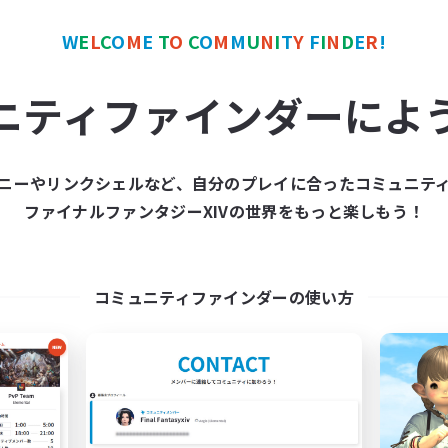
W
E
L
C
O
M
E
T
O
C
O
M
M
U
N
I
T
Y
F
I
N
D
E
R
!
カンパニー
フリーカンパニー
NEW
ニティファインダーによ
ニーやリンクシェルなど、自分のプレイに合ったコミュニテ
ファイナルファンタジーXIVの世界をもっと楽しもう！
Sword Lilies
Hall of Novice 
追加メンバー募集
追加メンバー募集
Behemoth [Primal]
Behemoth [Primal]
コミュニティファインダーの使い方
動時間
活動時間
14:00
23:00
0:00
日
平日
11:00
3:00
0:00
末
週末
25
クティブメンバー数
アクティブメンバー数
--
集人数
募集人数