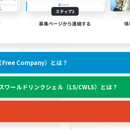
ee Company Brasileira
Brasil
ステップ2
す
募集ページから連絡する
体
JA / EN / DE / FR
募集期間: 2026/09/03 まで
募集期間: 20
ree Company）とは？
ワールドリンクシェル
クロスワールドリンクシェル
スワールドリンクシェル（LS/CWLS）とは？