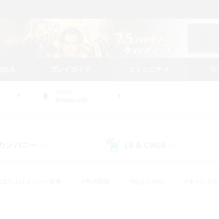
始める
プレイガイド
コミュニティ
ラ
WORLD
Behemoth
カンパニー
LS & CWLS
(19)
(15)
#立ち上げメンバー募集
#零式挑戦
#社会人中心
#まったり
体験歓迎
#クラフター中心
#ロールプレイ
#ギャザラー中心
ージュプリズム）
#スクリーンショット撮影
#クリア目指して頑張る