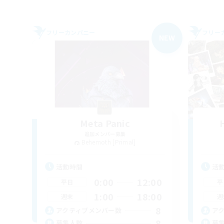
フリーカンパニー
フリー
NEW
Meta Panic
追加メンバー募集
Behemoth [Primal]
活動時間
活
0:00
12:00
平日
平
1:00
18:00
週末
週
8
アクティブメンバー数
ア
8
募集人数
募