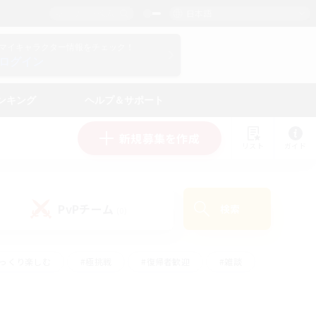
日本語
マイキャラクター情報をチェック！
ログイン
ンキング
ヘルプ＆サポート
新規募集を作成
リスト
ガイド
PvPチーム
検索
(0)
ゆっくり楽しむ
#極挑戦
#復帰者歓迎
#雑談
#ハウジング
#トレジャーハント
#レベリング
#プレイヤー主催イベント