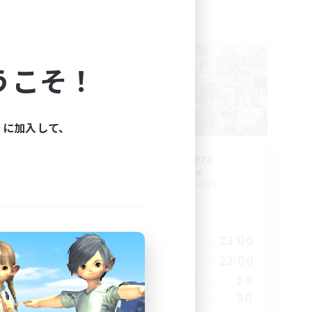
フリーカンパニー
うこそ！
ィに加入して、
EX
Star Seekers
追加メンバー募集
Behemoth [Primal]
活動時間
23:00
0:00
23:00
平日
23:00
0:00
23:00
週末
50
10
アクティブメンバー数
512
80
募集人数