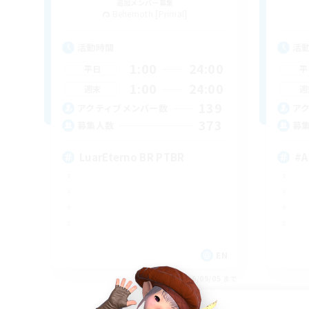
追加メンバー募集
Behemoth [Primal]
活動時間
活
1:00
24:00
平日
平
1:00
24:00
週末
週
139
アクティブメンバー数
ア
373
募集人数
募
LuarEterno BR PTBR
#A
EN
募集期間: 2026/09/05 まで