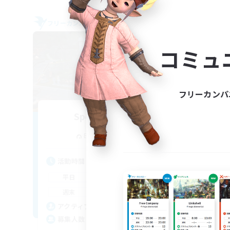
フリーカンパニー
フリー
NEW
コミュ
フリーカンパ
Spectral Dawn
追加メンバー募集
Behemoth [Primal]
活動時間
活
10:00
24:00
平日
平
10:00
24:00
週末
週
38
アクティブメンバー数
ア
100
募集人数
募