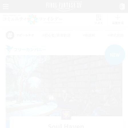
リスト
募集作成
#初心者/若葉歓迎
#絶挑戦
#零式挑戦
アピールタグ
フリーカンパニー
NEW
Soul Haven