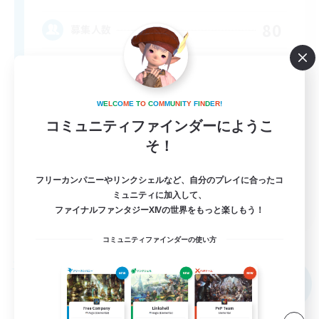
80
募集人数
Anyone welcome!
W
E
L
C
O
M
E
T
O
C
O
M
M
U
N
I
T
Y
F
I
N
D
E
R
!
コミュニティファインダーにようこ
そ！
フリーカンパニーやリンクシェルなど、自分のプレイに合ったコ
ミュニティに加入して、
EN
ファイナルファンタジーXIVの世界をもっと楽しもう！
詳細を見る
募集期間: 2026/09/03 まで
コミュニティファインダーの使い方
フリーカンパニー
NEW