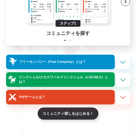
ステップ1
コミュニティを探す
The Rune Knights
フリーカンパニー（Free Company）とは？
追加メンバー募集
Behemoth [Primal]
リンクシェル/クロスワールドリンクシェル（LS/CWLS）と
は？
--
募集人数
PvPチームとは？
Rune
コミュニティ探しをはじめる！