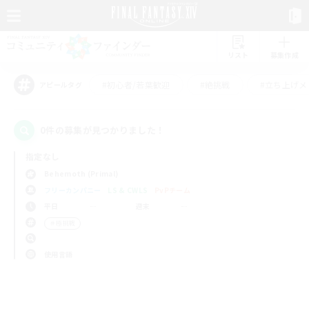
リスト
募集作成
#初心者/若葉歓迎
#絶挑戦
#立ち上げメ
アピールタグ
0件の募集が見つかりました！
指定なし
Behemoth (Primal)
フリーカンパニー
LS & CWLS
PvPチーム
平日
週末
＃極挑戦
使用言語