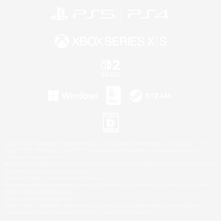
©2026 Sony Interactive Entertainment LLC."PlayStation Family Mark", "PlayStation", "PS5
logo", "PS5", "PS4 logo" and "PS4" are registered trademarks or trademarks of Sony
Interactive Entertainment Inc.
Microsoft, the XBOX Sphere mark, the Series X|S logo and XBOX Series X|S are trademarks
of the Microsoft group of companies.
Nintendo Switch is a trademark of Nintendo.
Windows is either a registered trademark or trademark of Microsoft Corporation in the United
States and/or other countries.
Mac is a trademark of Apple Inc.
©2026 Valve Corporation. Steam and the Steam logo are trademarks and/or registered
trademarks of Valve Corporation in the U.S. and/or other countries.