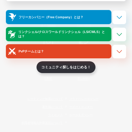
Official Information
フリーカンパニー（Free Company）とは？
/
X
News
YouTube
リンクシェル/クロスワールドリンクシェル（LS/CWLS）と
は？
PvPチームとは？
Instagram
Twitch
コミュニティ探しをはじめる！
LINE
Bluesky
レーティング制度について
プライバシーポリシー
著作権について
サポートセンター
ライセンス
ルール＆ポリシー
利用者情報の外部送信について