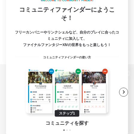
W
E
L
C
O
M
E
T
O
C
O
M
M
U
N
I
T
Y
F
I
N
D
E
R
!
コミュニティファインダーにようこ
そ！
フリーカンパニーやリンクシェルなど、自分のプレイに合ったコ
ミュニティに加入して、
ファイナルファンタジーXIVの世界をもっと楽しもう！
コミュニティファインダーの使い方
パソコン版へ
関連商品
e-STOREで購入
ステップ1
ゲームダウンロード
コミュニティを探す