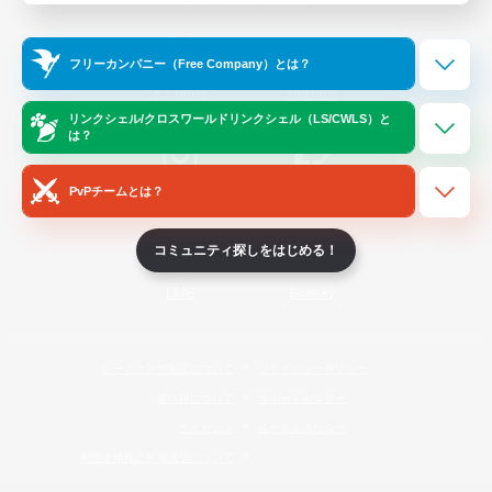
Official Information
フリーカンパニー（Free Company）とは？
/
X
News
YouTube
リンクシェル/クロスワールドリンクシェル（LS/CWLS）と
は？
PvPチームとは？
Instagram
Twitch
コミュニティ探しをはじめる！
LINE
Bluesky
レーティング制度について
プライバシーポリシー
著作権について
サポートセンター
ライセンス
ルール＆ポリシー
利用者情報の外部送信について