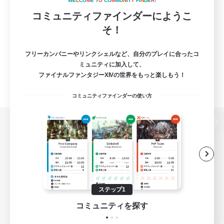
W
E
L
C
O
M
E
T
O
C
O
M
M
U
N
I
T
Y
F
I
N
D
E
R
!
コミュニティファインダーにようこ
そ！
フリーカンパニーやリンクシェルなど、自分のプレイに合ったコ
ミュニティに加入して、
ファイナルファンタジーXIVの世界をもっと楽しもう！
コミュニティファインダーの使い方
パソコン版へ
関連商品
e-STOREで購入
ステップ1
ゲームダウンロード
コミュニティを探す