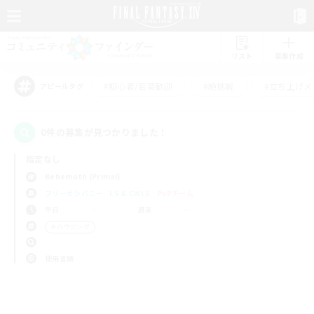
リスト
募集作成
#初心者/若葉歓迎
#絶挑戦
#立ち上げメ
アピールタグ
0件の募集が見つかりました！
指定なし
Behemoth (Primal)
フリーカンパニー
LS & CWLS
PvPチーム
平日
週末
＃ハウジング
使用言語