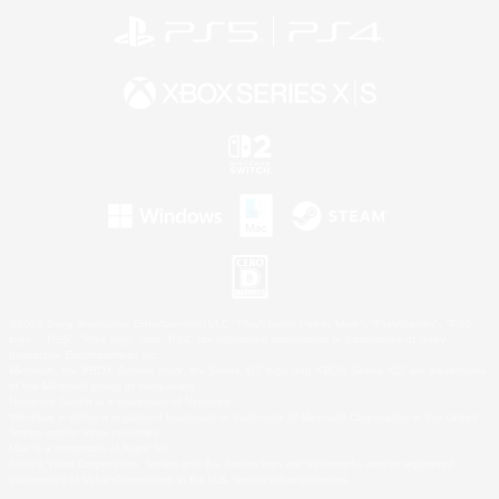
©2026 Sony Interactive Entertainment LLC."PlayStation Family Mark", "PlayStation", "PS5
logo", "PS5", "PS4 logo" and "PS4" are registered trademarks or trademarks of Sony
Interactive Entertainment Inc.
Microsoft, the XBOX Sphere mark, the Series X|S logo and XBOX Series X|S are trademarks
of the Microsoft group of companies.
Nintendo Switch is a trademark of Nintendo.
Windows is either a registered trademark or trademark of Microsoft Corporation in the United
States and/or other countries.
Mac is a trademark of Apple Inc.
©2026 Valve Corporation. Steam and the Steam logo are trademarks and/or registered
trademarks of Valve Corporation in the U.S. and/or other countries.