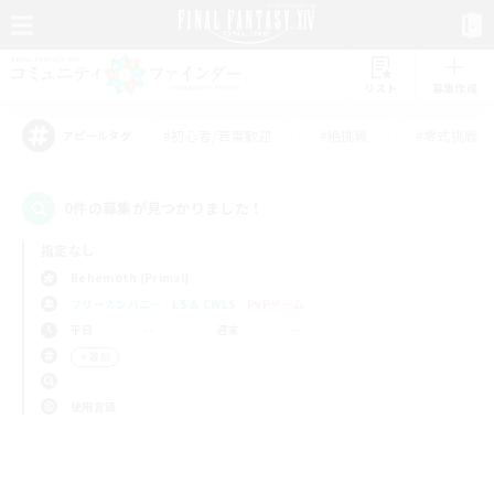
リスト
募集作成
#初心者/若葉歓迎
#絶挑戦
#零式挑戦
アピールタグ
0件の募集が見つかりました！
指定なし
Behemoth (Primal)
フリーカンパニー
LS & CWLS
PvPチーム
平日
週末
＃雑談
使用言語