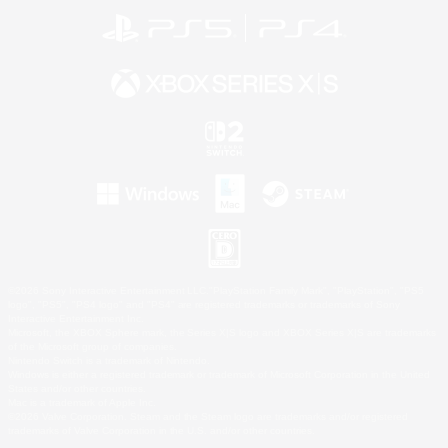
©2026 Sony Interactive Entertainment LLC."PlayStation Family Mark", "PlayStation", "PS5
logo", "PS5", "PS4 logo" and "PS4" are registered trademarks or trademarks of Sony
Interactive Entertainment Inc.
Microsoft, the XBOX Sphere mark, the Series X|S logo and XBOX Series X|S are trademarks
of the Microsoft group of companies.
Nintendo Switch is a trademark of Nintendo.
Windows is either a registered trademark or trademark of Microsoft Corporation in the United
States and/or other countries.
Mac is a trademark of Apple Inc.
©2026 Valve Corporation. Steam and the Steam logo are trademarks and/or registered
trademarks of Valve Corporation in the U.S. and/or other countries.