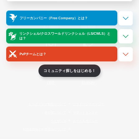
Official Information
フリーカンパニー（Free Company）とは？
/
X
News
YouTube
リンクシェル/クロスワールドリンクシェル（LS/CWLS）と
は？
PvPチームとは？
Instagram
Twitch
コミュニティ探しをはじめる！
LINE
Bluesky
レーティング制度について
プライバシーポリシー
著作権について
サポートセンター
ライセンス
ルール＆ポリシー
利用者情報の外部送信について