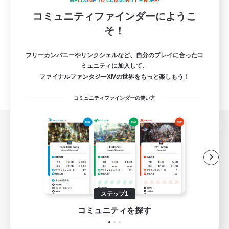
W
E
L
C
O
M
E
T
O
C
O
M
M
U
N
I
T
Y
F
I
N
D
E
R
!
コミュニティファインダーにようこ
そ！
フリーカンパニーやリンクシェルなど、自分のプレイに合ったコ
ミュニティに加入して、
ファイナルファンタジーXIVの世界をもっと楽しもう！
コミュニティファインダーの使い方
パソコン版へ
関連商品
e-STOREで購入
ステップ1
ゲームダウンロード
コミュニティを探す