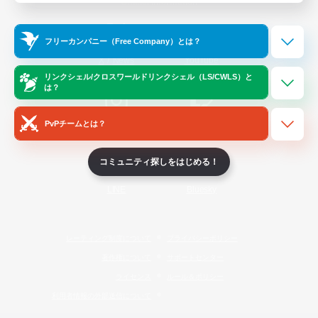
Official Information
フリーカンパニー（Free Company）とは？
/
X
News
YouTube
リンクシェル/クロスワールドリンクシェル（LS/CWLS）と
は？
PvPチームとは？
Instagram
Twitch
コミュニティ探しをはじめる！
LINE
Bluesky
レーティング制度について
プライバシーポリシー
著作権について
サポートセンター
ライセンス
ルール＆ポリシー
利用者情報の外部送信について