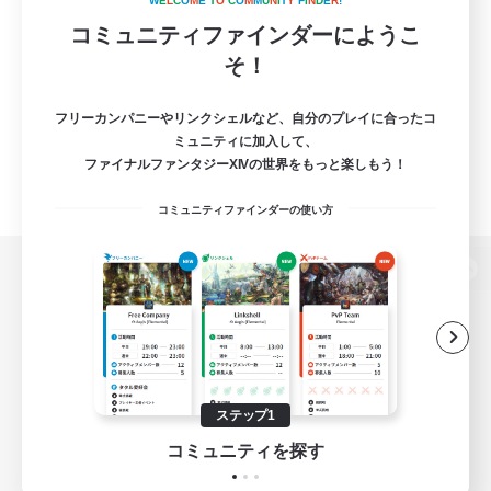
W
E
L
C
O
M
E
T
O
C
O
M
M
U
N
I
T
Y
F
I
N
D
E
R
!
コミュニティファインダーにようこ
そ！
フリーカンパニーやリンクシェルなど、自分のプレイに合ったコ
ミュニティに加入して、
ファイナルファンタジーXIVの世界をもっと楽しもう！
コミュニティファインダーの使い方
パソコン版へ
関連商品
e-STOREで購入
ステップ1
ゲームダウンロード
コミュニティを探す