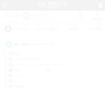
リスト
募集作成
#初心者/若葉歓迎
#絶挑戦
#零式挑戦
アピールタグ
0件の募集が見つかりました！
指定なし
Behemoth (Primal)
フリーカンパニー
LS & CWLS
PvPチーム
平日
週末
＃演奏
使用言語