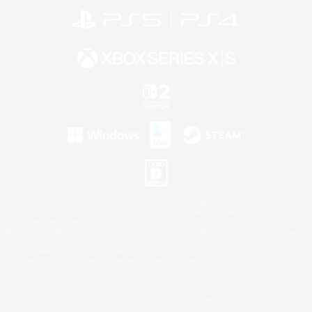
©2026 Sony Interactive Entertainment LLC."PlayStation Family Mark", "PlayStation", "PS5
logo", "PS5", "PS4 logo" and "PS4" are registered trademarks or trademarks of Sony
Interactive Entertainment Inc.
Microsoft, the XBOX Sphere mark, the Series X|S logo and XBOX Series X|S are trademarks
of the Microsoft group of companies.
Nintendo Switch is a trademark of Nintendo.
Windows is either a registered trademark or trademark of Microsoft Corporation in the United
States and/or other countries.
Mac is a trademark of Apple Inc.
©2026 Valve Corporation. Steam and the Steam logo are trademarks and/or registered
trademarks of Valve Corporation in the U.S. and/or other countries.