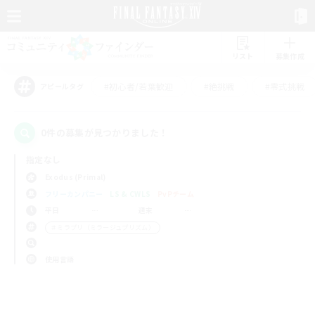
リスト
募集作成
#初心者/若葉歓迎
#絶挑戦
#零式挑戦
アピールタグ
0件の募集が見つかりました！
指定なし
Exodus (Primal)
フリーカンパニー
LS & CWLS
PvPチーム
平日
週末
＃ミラプリ（ミラージュプリズム）
使用言語