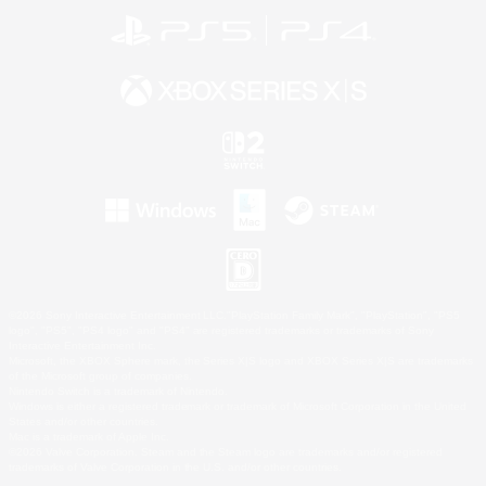
©2026 Sony Interactive Entertainment LLC."PlayStation Family Mark", "PlayStation", "PS5
logo", "PS5", "PS4 logo" and "PS4" are registered trademarks or trademarks of Sony
Interactive Entertainment Inc.
Microsoft, the XBOX Sphere mark, the Series X|S logo and XBOX Series X|S are trademarks
of the Microsoft group of companies.
Nintendo Switch is a trademark of Nintendo.
Windows is either a registered trademark or trademark of Microsoft Corporation in the United
States and/or other countries.
Mac is a trademark of Apple Inc.
©2026 Valve Corporation. Steam and the Steam logo are trademarks and/or registered
trademarks of Valve Corporation in the U.S. and/or other countries.