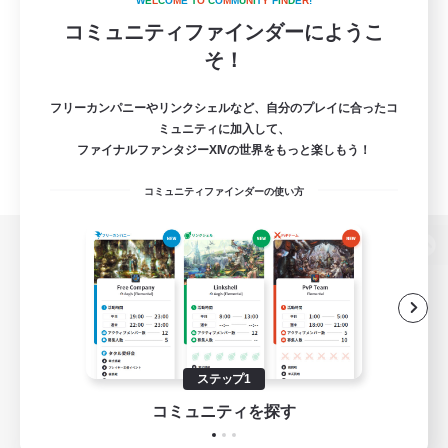
W
E
L
C
O
M
E
T
O
C
O
M
M
U
N
I
T
Y
F
I
N
D
E
R
!
コミュニティファインダーにようこ
そ！
フリーカンパニーやリンクシェルなど、自分のプレイに合ったコ
ミュニティに加入して、
ファイナルファンタジーXIVの世界をもっと楽しもう！
コミュニティファインダーの使い方
パソコン版へ
関連商品
e-STOREで購入
ステップ1
ゲームダウンロード
コミュニティを探す