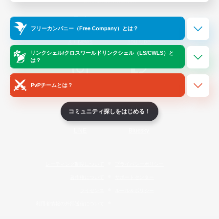
Official Information
フリーカンパニー（Free Company）とは？
/
X
News
YouTube
リンクシェル/クロスワールドリンクシェル（LS/CWLS）と
は？
PvPチームとは？
Instagram
Twitch
コミュニティ探しをはじめる！
LINE
Bluesky
レーティング制度について
プライバシーポリシー
著作権について
サポートセンター
ライセンス
ルール＆ポリシー
利用者情報の外部送信について