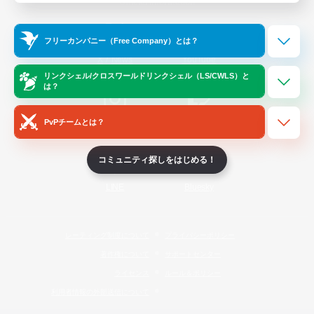
Official Information
フリーカンパニー（Free Company）とは？
/
X
News
YouTube
リンクシェル/クロスワールドリンクシェル（LS/CWLS）と
は？
PvPチームとは？
Instagram
Twitch
コミュニティ探しをはじめる！
LINE
Bluesky
レーティング制度について
プライバシーポリシー
著作権について
サポートセンター
ライセンス
ルール＆ポリシー
利用者情報の外部送信について