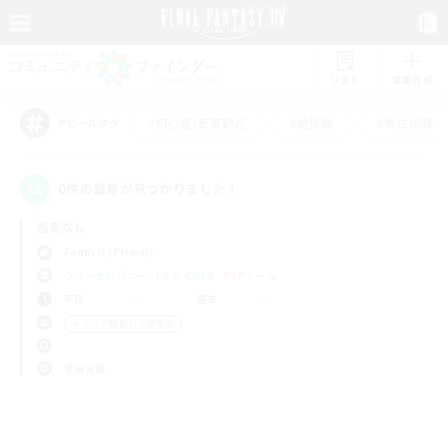
リスト
募集作成
#初心者/若葉歓迎
#絶挑戦
#零式挑戦
アピールタグ
0件の募集が見つかりました！
指定なし
Famfrit (Primal)
フリーカンパニー
LS & CWLS
PvPチーム
平日
週末
＃クリア目指して頑張る
使用言語