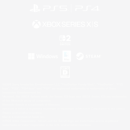
©2026 Sony Interactive Entertainment LLC."PlayStation Family Mark", "PlayStation", "PS5
logo", "PS5", "PS4 logo" and "PS4" are registered trademarks or trademarks of Sony
Interactive Entertainment Inc.
Microsoft, the XBOX Sphere mark, the Series X|S logo and XBOX Series X|S are trademarks
of the Microsoft group of companies.
Nintendo Switch is a trademark of Nintendo.
Windows is either a registered trademark or trademark of Microsoft Corporation in the United
States and/or other countries.
Mac is a trademark of Apple Inc.
©2026 Valve Corporation. Steam and the Steam logo are trademarks and/or registered
trademarks of Valve Corporation in the U.S. and/or other countries.