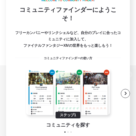
W
E
L
C
O
M
E
T
O
C
O
M
M
U
N
I
T
Y
F
I
N
D
E
R
!
コミュニティファインダーにようこ
そ！
フリーカンパニーやリンクシェルなど、自分のプレイに合ったコ
ミュニティに加入して、
ファイナルファンタジーXIVの世界をもっと楽しもう！
コミュニティファインダーの使い方
パソコン版へ
関連商品
e-STOREで購入
ステップ1
ゲームダウンロード
コミュニティを探す