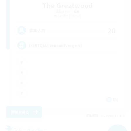
The Greatwood
追加メンバー募集
Famfrit [Primal]
20
募集人数
LGBTQIA/neurodivergent
EN
詳細を見る
募集期間: 2026/08/31 まで
フリーカンパニー