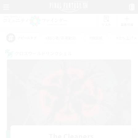
リスト
募集作成
#初心者/若葉歓迎
#絶挑戦
#立ち上げメ
アピールタグ
クロスワールドリンクシェル
The Cleaners