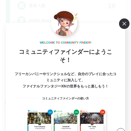
30
募集人数
FFXIV Home
W
E
L
C
O
M
E
T
O
C
O
M
M
U
N
I
T
Y
F
I
N
D
E
R
!
コミュニティファインダーにようこ
そ！
フリーカンパニーやリンクシェルなど、自分のプレイに合ったコ
EN
ミュニティに加入して、
ファイナルファンタジーXIVの世界をもっと楽しもう！
詳細を見る
募集期間: 2026/09/02 まで
コミュニティファインダーの使い方
クロスワールドリンクシェル