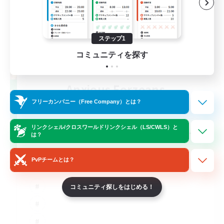
ステップ1
コミュニティを探す
Anxious Eorzeans
追加メンバー募集
フリーカンパニー（Free Company）とは？
Primal
--
リンクシェル/クロスワールドリンクシェル（LS/CWLS）と
募集人数
は？
Anxiety support
PvPチームとは？
コミュニティ探しをはじめる！