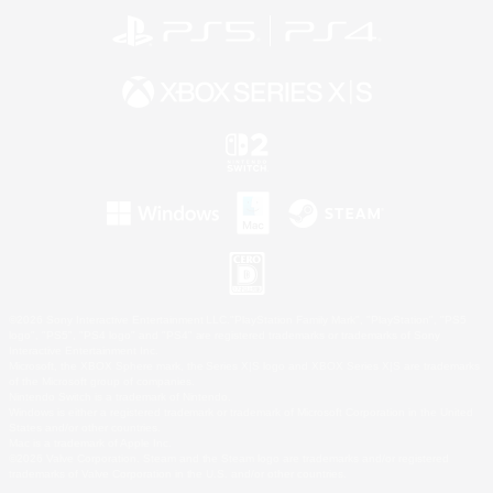
©2026 Sony Interactive Entertainment LLC."PlayStation Family Mark", "PlayStation", "PS5
logo", "PS5", "PS4 logo" and "PS4" are registered trademarks or trademarks of Sony
Interactive Entertainment Inc.
Microsoft, the XBOX Sphere mark, the Series X|S logo and XBOX Series X|S are trademarks
of the Microsoft group of companies.
Nintendo Switch is a trademark of Nintendo.
Windows is either a registered trademark or trademark of Microsoft Corporation in the United
States and/or other countries.
Mac is a trademark of Apple Inc.
©2026 Valve Corporation. Steam and the Steam logo are trademarks and/or registered
trademarks of Valve Corporation in the U.S. and/or other countries.