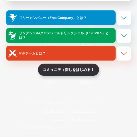
Official Information
フリーカンパニー（Free Company）とは？
/
X
News
YouTube
リンクシェル/クロスワールドリンクシェル（LS/CWLS）と
は？
PvPチームとは？
Instagram
Twitch
コミュニティ探しをはじめる！
LINE
Bluesky
レーティング制度について
プライバシーポリシー
著作権について
サポートセンター
ライセンス
ルール＆ポリシー
利用者情報の外部送信について