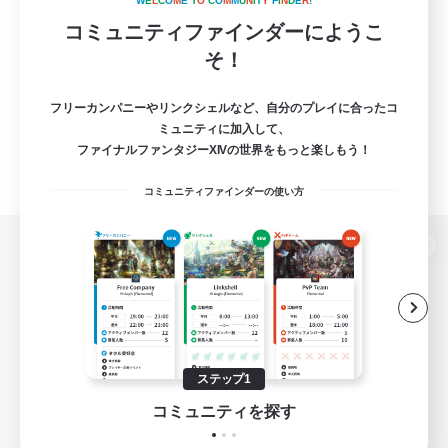
W
E
L
C
O
M
E
T
O
C
O
M
M
U
N
I
T
Y
F
I
N
D
E
R
!
コミュニティファインダーにようこ
そ！
フリーカンパニーやリンクシェルなど、自分のプレイに合ったコ
ミュニティに加入して、
ファイナルファンタジーXIVの世界をもっと楽しもう！
コミュニティファインダーの使い方
パソコン版へ
関連商品
e-STOREで購入
ステップ1
ゲームダウンロード
コミュニティを探す