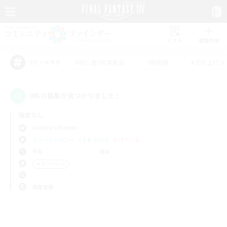
リスト
募集作成
#初心者/若葉歓迎
#絶挑戦
#立ち上げメ
アピールタグ
0件の募集が見つかりました！
指定なし
Famfrit (Primal)
フリーカンパニー
LS & CWLS
PvPチーム
平日
週末
＃モブハント
使用言語