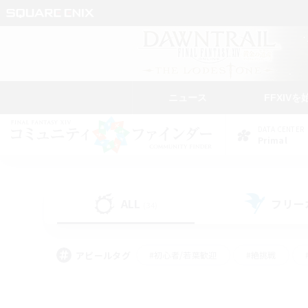
ニュース
FFXIVを
DATA CENTER
Primal
ALL
フリー
(34)
アピールタグ
#初心者/若葉歓迎
#絶挑戦
#学生中心
#なんでも楽しむ
#モブハント
#
#演奏
#ミラプリ（ミラ