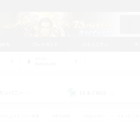
始める
プレイガイド
コミュニティ
ラ
WORLD
Behemoth
カンパニー
LS & CWLS
(19)
(15)
#立ち上げメンバー募集
#零式挑戦
#社会人中心
#まったり
体験歓迎
#クラフター中心
#ロールプレイ
#ギャザラー中心
ージュプリズム）
#スクリーンショット撮影
#クリア目指して頑張る