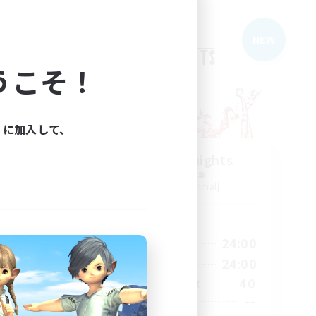
フリーカンパニー
NEW
うこそ！
ィに加入して、
The Rune Knights
追加メンバー募集
Behemoth [Primal]
活動時間
23:00
6:00
24:00
平日
23:00
6:00
24:00
週末
10
40
アクティブメンバー数
80
--
募集人数