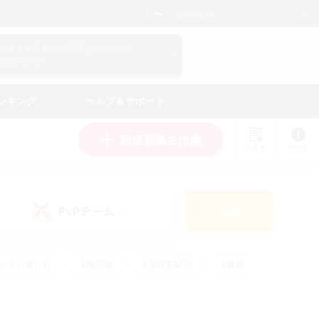
日本語
マイキャラクター情報をチェック！
ログイン
ンキング
ヘルプ＆サポート
新規募集を作成
リスト
ガイド
PvPチーム
検索
(0)
ゆっくり楽しむ
#極挑戦
#復帰者歓迎
#雑談
#ハウジング
#トレジャーハント
#レベリング
#プレイヤー主催イベント