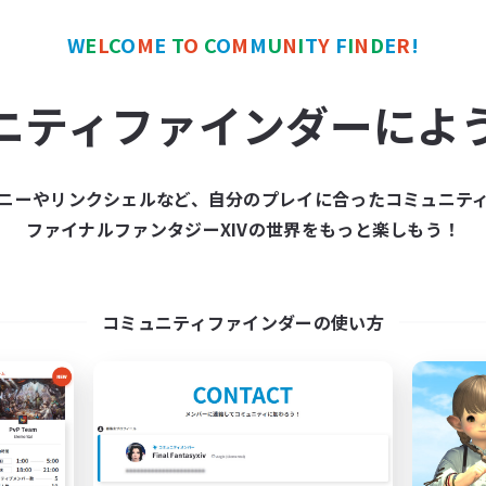
W
E
L
C
O
M
E
T
O
C
O
M
M
U
N
I
T
Y
F
I
N
D
E
R
!
カンパニー
フリーカンパニー
ニティファインダーによ
ニーやリンクシェルなど、自分のプレイに合ったコミュニテ
ファイナルファンタジーXIVの世界をもっと楽しもう！
Hall of Novice EX
Star Seekers
追加メンバー募集
追加メンバー募集
Behemoth [Primal]
Behemoth [Primal]
コミュニティファインダーの使い方
動時間
活動時間
0:00
23:00
0:00
日
平日
0:00
23:00
0:00
末
週末
50
クティブメンバー数
アクティブメンバー数
512
集人数
募集人数