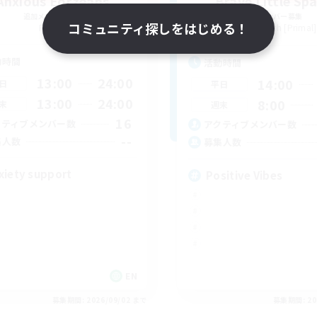
Anxious Eorzeans
Brave Little Sp
追加メンバー募集
追加メンバー募集
コミュニティ探しをはじめる！
Primal
Behemoth [Primal]
動時間
活動時間
13:00
24:00
14:00
日
平日
13:00
24:00
8:00
末
週末
16
クティブメンバー数
アクティブメンバー数
--
集人数
募集人数
xiety support
Positive Vibes
EN
募集期間: 2026/09/02 まで
募集期間: 20