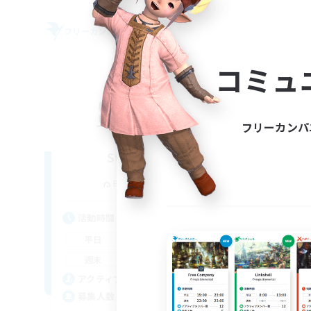
フリーカンパニー
フリー
NEW
コミュ
フリーカンパ
Sword Lilies
追加メンバー募集
Behemoth [Primal]
活動時間
活
14:00
23:00
平日
平
11:00
3:00
週末
週
25
アクティブメンバー数
ア
--
募集人数
募