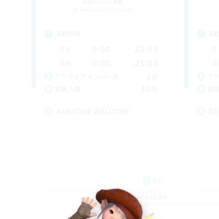
追加メンバー募集
Behemoth [Primal]
活動時間
活
0:00
23:00
平日
平
0:00
23:00
週末
週
20
アクティブメンバー数
ア
100
募集人数
募
#ANYONE WELCOME
BR
EN
募集期間: 2026/09/05 まで