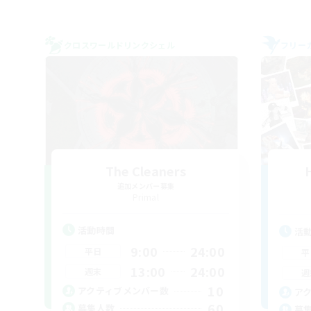
クロスワールドリンクシェル
フリー
The Cleaners
追加メンバー募集
Primal
活動時間
活
9:00
24:00
平日
平
13:00
24:00
週末
週
10
アクティブメンバー数
ア
60
募集人数
募