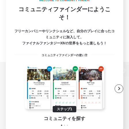
W
E
L
C
O
M
E
T
O
C
O
M
M
U
N
I
T
Y
F
I
N
D
E
R
!
コミュニティファインダーにようこ
そ！
フリーカンパニーやリンクシェルなど、自分のプレイに合ったコ
ミュニティに加入して、
ファイナルファンタジーXIVの世界をもっと楽しもう！
コミュニティファインダーの使い方
パソコン版へ
関連商品
e-STOREで購入
ステップ1
ゲームダウンロード
コミュニティを探す