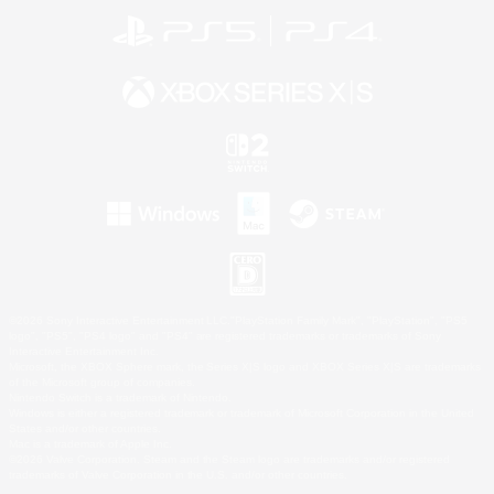
©2026 Sony Interactive Entertainment LLC."PlayStation Family Mark", "PlayStation", "PS5
logo", "PS5", "PS4 logo" and "PS4" are registered trademarks or trademarks of Sony
Interactive Entertainment Inc.
Microsoft, the XBOX Sphere mark, the Series X|S logo and XBOX Series X|S are trademarks
of the Microsoft group of companies.
Nintendo Switch is a trademark of Nintendo.
Windows is either a registered trademark or trademark of Microsoft Corporation in the United
States and/or other countries.
Mac is a trademark of Apple Inc.
©2026 Valve Corporation. Steam and the Steam logo are trademarks and/or registered
trademarks of Valve Corporation in the U.S. and/or other countries.