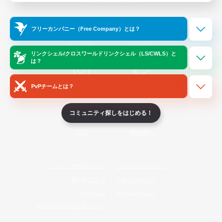
Official Information
フリーカンパニー（Free Company）とは？
/
X
News
YouTube
リンクシェル/クロスワールドリンクシェル（LS/CWLS）と
は？
PvPチームとは？
Instagram
Twitch
コミュニティ探しをはじめる！
LINE
Bluesky
レーティング制度について
プライバシーポリシー
著作権について
サポートセンター
ライセンス
ルール＆ポリシー
利用者情報の外部送信について