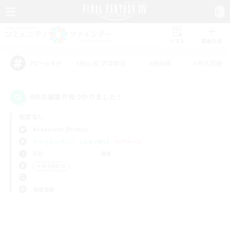
リスト
募集作成
#初心者/若葉歓迎
#絶挑戦
#零式挑戦
アピールタグ
0件の募集が見つかりました！
指定なし
Behemoth (Primal)
フリーカンパニー
LS & CWLS
PvPチーム
平日
週末
＃復帰者歓迎
使用言語