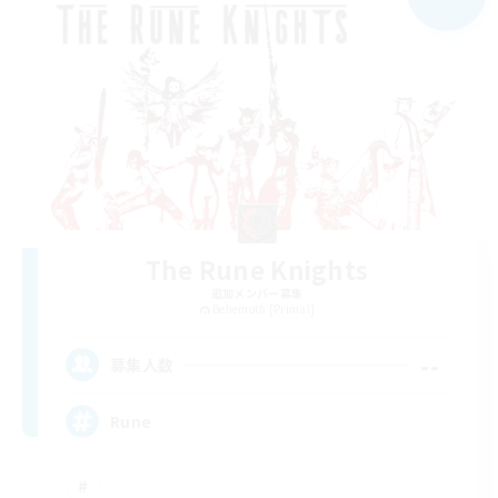
The Rune Knights
追加メンバー募集
Behemoth [Primal]
--
募集人数
Rune