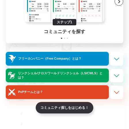
ステップ1
コミュニティを探す
Hall of Novice EX
フリーカンパニー（Free Company）とは？
追加メンバー募集
Behemoth [Primal]
リンクシェル/クロスワールドリンクシェル（LS/CWLS）と
は？
512
募集人数
PvPチームとは？
Brasil
コミュニティ探しをはじめる！