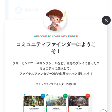
--
募集人数
Free Company Brasileira
W
E
L
C
O
M
E
T
O
C
O
M
M
U
N
I
T
Y
F
I
N
D
E
R
!
コミュニティファインダーにようこ
そ！
フリーカンパニーやリンクシェルなど、自分のプレイに合ったコ
ミュニティに加入して、
JA / EN / DE / FR
ファイナルファンタジーXIVの世界をもっと楽しもう！
詳細を見る
募集期間: 2026/09/03 まで
コミュニティファインダーの使い方
フリーカンパニー