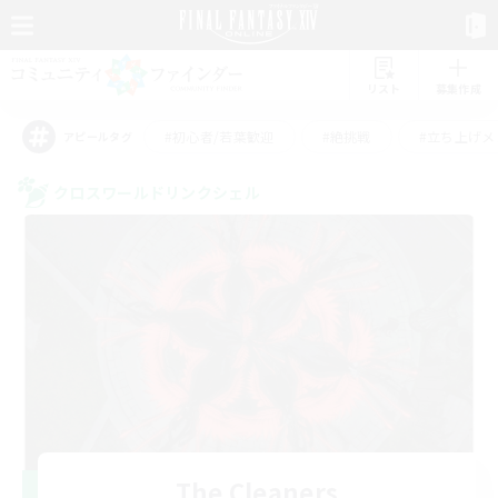
リスト
募集作成
#初心者/若葉歓迎
#絶挑戦
#立ち上げメ
アピールタグ
クロスワールドリンクシェル
The Cleaners